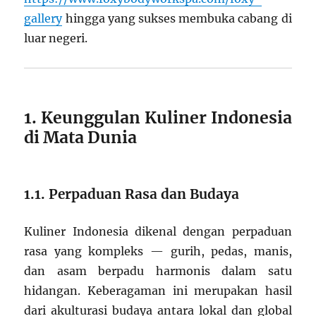
gallery
hingga yang sukses membuka cabang di
luar negeri.
1. Keunggulan Kuliner Indonesia
di Mata Dunia
1.1. Perpaduan Rasa dan Budaya
Kuliner Indonesia dikenal dengan perpaduan
rasa yang kompleks — gurih, pedas, manis,
dan asam berpadu harmonis dalam satu
hidangan. Keberagaman ini merupakan hasil
dari akulturasi budaya antara lokal dan global