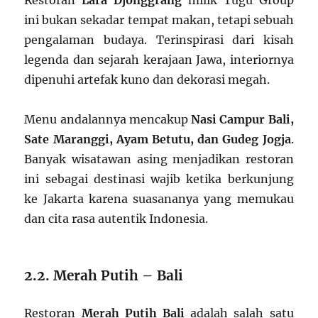
ini bukan sekadar tempat makan, tetapi sebuah
pengalaman budaya. Terinspirasi dari kisah
legenda dan sejarah kerajaan Jawa, interiornya
dipenuhi artefak kuno dan dekorasi megah.
Menu andalannya mencakup
Nasi Campur Bali,
Sate Maranggi, Ayam Betutu, dan Gudeg Jogja
.
Banyak wisatawan asing menjadikan restoran
ini sebagai destinasi wajib ketika berkunjung
ke Jakarta karena suasananya yang memukau
dan cita rasa autentik Indonesia.
2.2. Merah Putih – Bali
Restoran
Merah Putih Bali
adalah salah satu