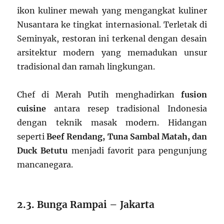
ikon kuliner mewah yang mengangkat kuliner
Nusantara ke tingkat internasional. Terletak di
Seminyak, restoran ini terkenal dengan desain
arsitektur modern yang memadukan unsur
tradisional dan ramah lingkungan.
Chef di Merah Putih menghadirkan
fusion
cuisine
antara resep tradisional Indonesia
dengan teknik masak modern. Hidangan
seperti
Beef Rendang, Tuna Sambal Matah, dan
Duck Betutu
menjadi favorit para pengunjung
mancanegara.
2.3. Bunga Rampai – Jakarta