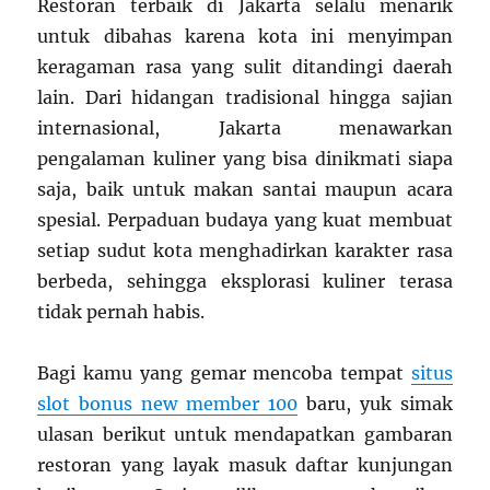
Restoran terbaik di Jakarta selalu menarik
untuk dibahas karena kota ini menyimpan
keragaman rasa yang sulit ditandingi daerah
lain. Dari hidangan tradisional hingga sajian
internasional, Jakarta menawarkan
pengalaman kuliner yang bisa dinikmati siapa
saja, baik untuk makan santai maupun acara
spesial. Perpaduan budaya yang kuat membuat
setiap sudut kota menghadirkan karakter rasa
berbeda, sehingga eksplorasi kuliner terasa
tidak pernah habis.
Bagi kamu yang gemar mencoba tempat
situs
slot bonus new member 100
baru, yuk simak
ulasan berikut untuk mendapatkan gambaran
restoran yang layak masuk daftar kunjungan