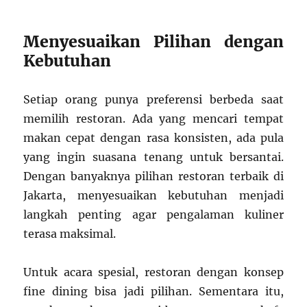
Menyesuaikan Pilihan dengan
Kebutuhan
Setiap orang punya preferensi berbeda saat
memilih restoran. Ada yang mencari tempat
makan cepat dengan rasa konsisten, ada pula
yang ingin suasana tenang untuk bersantai.
Dengan banyaknya pilihan restoran terbaik di
Jakarta, menyesuaikan kebutuhan menjadi
langkah penting agar pengalaman kuliner
terasa maksimal.
Untuk acara spesial, restoran dengan konsep
fine dining bisa jadi pilihan. Sementara itu,