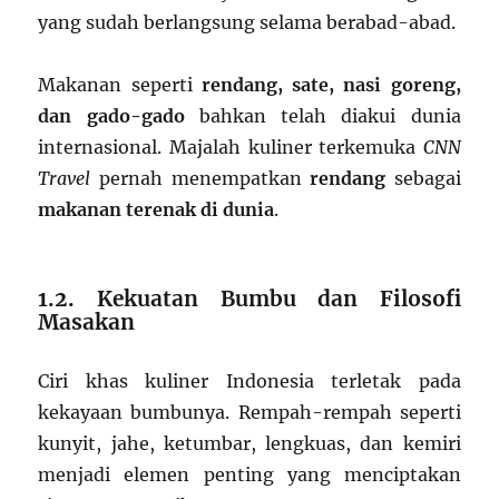
yang sudah berlangsung selama berabad-abad.
Makanan seperti
rendang, sate, nasi goreng,
dan gado-gado
bahkan telah diakui dunia
internasional. Majalah kuliner terkemuka
CNN
Travel
pernah menempatkan
rendang
sebagai
makanan terenak di dunia
.
1.2. Kekuatan Bumbu dan Filosofi
Masakan
Ciri khas kuliner Indonesia terletak pada
kekayaan bumbunya. Rempah-rempah seperti
kunyit, jahe, ketumbar, lengkuas, dan kemiri
menjadi elemen penting yang menciptakan