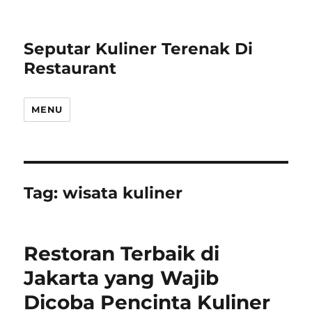
Seputar Kuliner Terenak Di
Restaurant
MENU
Tag:
wisata kuliner
Restoran Terbaik di
Jakarta yang Wajib
Dicoba Pencinta Kuliner