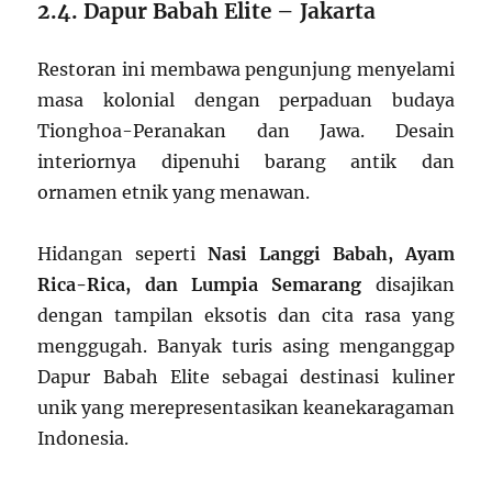
2.4. Dapur Babah Elite – Jakarta
Restoran ini membawa pengunjung menyelami
masa kolonial dengan perpaduan budaya
Tionghoa-Peranakan dan Jawa. Desain
interiornya dipenuhi barang antik dan
ornamen etnik yang menawan.
Hidangan seperti
Nasi Langgi Babah, Ayam
Rica-Rica, dan Lumpia Semarang
disajikan
dengan tampilan eksotis dan cita rasa yang
menggugah. Banyak turis asing menganggap
Dapur Babah Elite sebagai destinasi kuliner
unik yang merepresentasikan keanekaragaman
Indonesia.