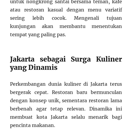
untuk nongkrong santai bersama teman, kafe
atau restoran kasual dengan menu variatif
sering lebih cocok. Mengenali tujuan
kunjungan akan membantu menentukan
tempat yang paling pas.
Jakarta sebagai Surga Kuliner
yang Dinamis
Perkembangan dunia kuliner di Jakarta terus
bergerak cepat. Restoran baru bermunculan
dengan konsep unik, sementara restoran lama
berbenah agar tetap relevan. Dinamika ini
membuat kota Jakarta selalu menarik bagi
pencinta makanan.