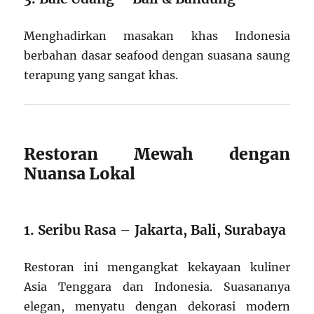
Menghadirkan masakan khas Indonesia
berbahan dasar seafood dengan suasana saung
terapung yang sangat khas.
Restoran Mewah dengan
Nuansa Lokal
1. Seribu Rasa – Jakarta, Bali, Surabaya
Restoran ini mengangkat kekayaan kuliner
Asia Tenggara dan Indonesia. Suasananya
elegan, menyatu dengan dekorasi modern