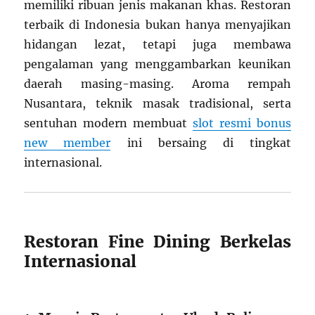
memiliki ribuan jenis makanan khas. Restoran
terbaik di Indonesia bukan hanya menyajikan
hidangan lezat, tetapi juga membawa
pengalaman yang menggambarkan keunikan
daerah masing-masing. Aroma rempah
Nusantara, teknik masak tradisional, serta
sentuhan modern membuat
slot resmi bonus
new member
ini bersaing di tingkat
internasional.
Restoran Fine Dining Berkelas
Internasional