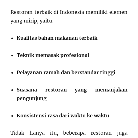
Restoran terbaik di Indonesia memiliki elemen
yang mirip, yaitu:
Kualitas bahan makanan terbaik
Teknik memasak profesional
Pelayanan ramah dan berstandar tinggi
Suasana restoran yang memanjakan
pengunjung
Konsistensi rasa dari waktu ke waktu
Tidak hanya itu, beberapa restoran juga