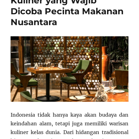
Kuliner yang Wajib
Pencinta
Dicoba Pecinta Makanan
Kuliner
Nusantara
Indonesia tidak hanya kaya akan budaya dan
keindahan alam, tetapi juga memiliki warisan
kuliner kelas dunia. Dari hidangan tradisional