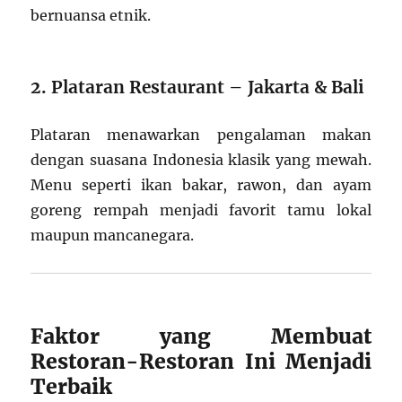
bernuansa etnik.
2. Plataran Restaurant – Jakarta & Bali
Plataran menawarkan pengalaman makan
dengan suasana Indonesia klasik yang mewah.
Menu seperti ikan bakar, rawon, dan ayam
goreng rempah menjadi favorit tamu lokal
maupun mancanegara.
Faktor yang Membuat
Restoran-Restoran Ini Menjadi
Terbaik