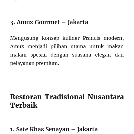
3. Amuz Gourmet – Jakarta
Mengusung konsep kuliner Prancis modern,
Amuz menjadi pilihan utama untuk makan
malam spesial dengan suasana elegan dan
pelayanan premium.
Restoran Tradisional Nusantara
Terbaik
1. Sate Khas Senayan – Jakarta