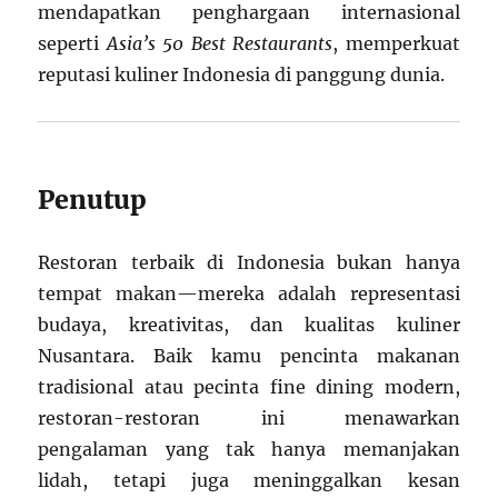
mendapatkan penghargaan internasional
seperti
Asia’s 50 Best Restaurants
, memperkuat
reputasi kuliner Indonesia di panggung dunia.
Penutup
Restoran terbaik di Indonesia bukan hanya
tempat makan—mereka adalah representasi
budaya, kreativitas, dan kualitas kuliner
Nusantara. Baik kamu pencinta makanan
tradisional atau pecinta fine dining modern,
restoran-restoran ini menawarkan
pengalaman yang tak hanya memanjakan
lidah, tetapi juga meninggalkan kesan