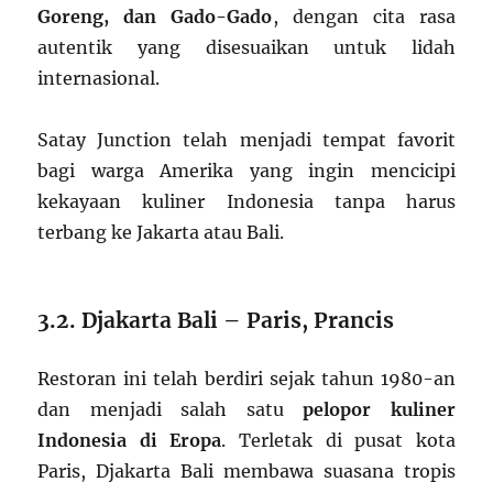
Goreng, dan Gado-Gado
, dengan cita rasa
autentik yang disesuaikan untuk lidah
internasional.
Satay Junction telah menjadi tempat favorit
bagi warga Amerika yang ingin mencicipi
kekayaan kuliner Indonesia tanpa harus
terbang ke Jakarta atau Bali.
3.2. Djakarta Bali – Paris, Prancis
Restoran ini telah berdiri sejak tahun 1980-an
dan menjadi salah satu
pelopor kuliner
Indonesia di Eropa
. Terletak di pusat kota
Paris, Djakarta Bali membawa suasana tropis