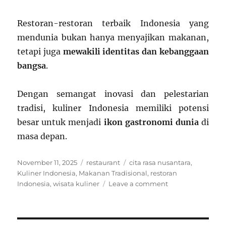
Restoran-restoran terbaik Indonesia yang
mendunia bukan hanya menyajikan makanan,
tetapi juga
mewakili identitas dan kebanggaan
bangsa
.
Dengan semangat inovasi dan pelestarian
tradisi, kuliner Indonesia memiliki potensi
besar untuk menjadi
ikon gastronomi dunia
di
masa depan.
Posted
Categories
Tags
November 11, 2025
restaurant
cita rasa nusantara
,
on
Kuliner Indonesia
,
Makanan Tradisional
,
restoran
on
Indonesia
,
wisata kuliner
Leave a comment
Restoran
Terbaik
Indonesia
yang