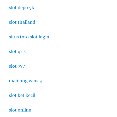
Mendunia:
slot depo 5k
Cita
Rasa
slot thailand
Nusantara
di
Panggung
situs toto slot login
Dunia
slot qris
slot 777
mahjong wins 3
slot bet kecil
slot online