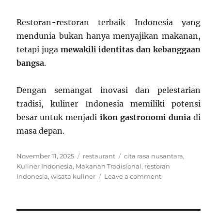
Restoran-restoran terbaik Indonesia yang
mendunia bukan hanya menyajikan makanan,
tetapi juga
mewakili identitas dan kebanggaan
bangsa
.
Dengan semangat inovasi dan pelestarian
tradisi, kuliner Indonesia memiliki potensi
besar untuk menjadi
ikon gastronomi dunia
di
masa depan.
Posted
Categories
Tags
November 11, 2025
restaurant
cita rasa nusantara
,
on
Kuliner Indonesia
,
Makanan Tradisional
,
restoran
on
Indonesia
,
wisata kuliner
Leave a comment
Restoran
Terbaik
Indonesia
yang