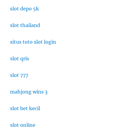
Mendunia:
slot depo 5k
Cita
Rasa
slot thailand
Nusantara
di
Panggung
situs toto slot login
Dunia
slot qris
slot 777
mahjong wins 3
slot bet kecil
slot online