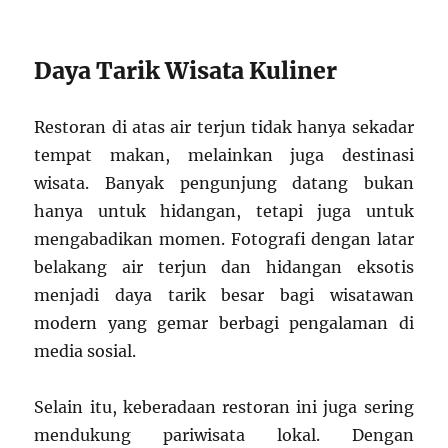
Daya Tarik Wisata Kuliner
Restoran di atas air terjun tidak hanya sekadar
tempat makan, melainkan juga destinasi
wisata. Banyak pengunjung datang bukan
hanya untuk hidangan, tetapi juga untuk
mengabadikan momen. Fotografi dengan latar
belakang air terjun dan hidangan eksotis
menjadi daya tarik besar bagi wisatawan
modern yang gemar berbagi pengalaman di
media sosial.
Selain itu, keberadaan restoran ini juga sering
mendukung pariwisata lokal. Dengan