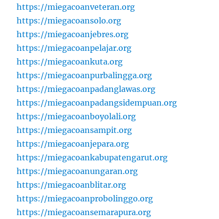
https://miegacoanveteran.org
https://miegacoansolo.org
https://miegacoanjebres.org
https://miegacoanpelajar.org
https://miegacoankuta.org
https://miegacoanpurbalingga.org
https://miegacoanpadanglawas.org
https://miegacoanpadangsidempuan.org
https://miegacoanboyolali.org
https://miegacoansampit.org
https://miegacoanjepara.org
https://miegacoankabupatengarut.org
https://miegacoanungaran.org
https://miegacoanblitar.org
https://miegacoanprobolinggo.org
https://miegacoansemarapura.org