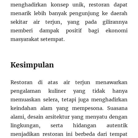
menghadirkan konsep unik, restoran dapat
menarik lebih banyak pengunjung ke daerah
sekitar air terjun, yang pada gilirannya
memberi dampak positif bagi ekonomi
masyarakat setempat.
Kesimpulan
Restoran di atas air terjun menawarkan
pengalaman kuliner yang tidak hanya
memuaskan selera, tetapi juga menghadirkan
keindahan alam yang mempesona. Suasana
alami, desain arsitektur yang menyatu dengan
lingkungan, serta hidangan autentik
menjadikan restoran ini berbeda dari tempat