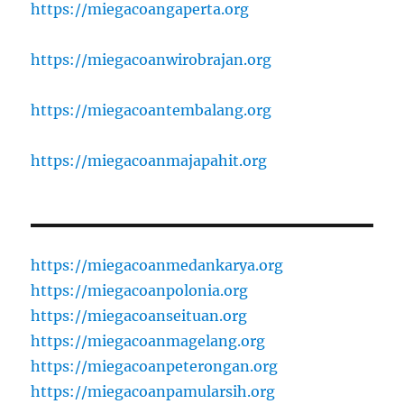
https://miegacoangaperta.org
https://miegacoanwirobrajan.org
https://miegacoantembalang.org
https://miegacoanmajapahit.org
https://miegacoanmedankarya.org
https://miegacoanpolonia.org
https://miegacoanseituan.org
https://miegacoanmagelang.org
https://miegacoanpeterongan.org
https://miegacoanpamularsih.org