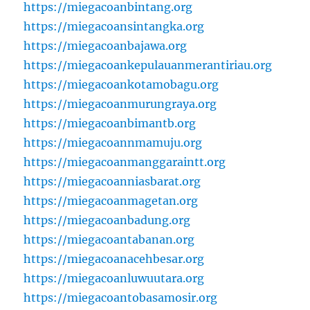
https://miegacoanbintang.org
https://miegacoansintangka.org
https://miegacoanbajawa.org
https://miegacoankepulauanmerantiriau.org
https://miegacoankotamobagu.org
https://miegacoanmurungraya.org
https://miegacoanbimantb.org
https://miegacoannmamuju.org
https://miegacoanmanggaraintt.org
https://miegacoanniasbarat.org
https://miegacoanmagetan.org
https://miegacoanbadung.org
https://miegacoantabanan.org
https://miegacoanacehbesar.org
https://miegacoanluwuutara.org
https://miegacoantobasamosir.org