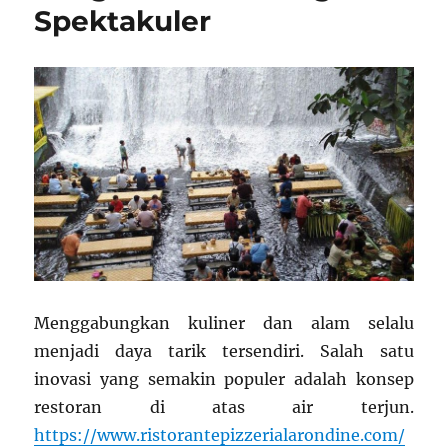
Spektakuler
Menggabungkan kuliner dan alam selalu
menjadi daya tarik tersendiri. Salah satu
inovasi yang semakin populer adalah konsep
restoran di atas air terjun.
https://www.ristorantepizzerialarondine.com/