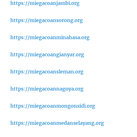
https://miegacoanjambi.org
https://miegacoansorong.org
https://miegacoanminahasa.org
https://miegacoangianyar.org
https://miegacoansleman.org
https://miegacoannagoya.org
https://miegacoanmongonsidi.org
https://miegacoanmedanselayang.org