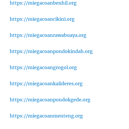
https://miegacoanbenhil.org
https://miegacoancikini.org
https://miegacoanrawabuaya.org
https://miegacoanpondokindah.org
https://miegacoangrogol.org
https://miegacoankalideres.org
https://miegacoanpondokgede.org
https://miegacoanmenteng.org