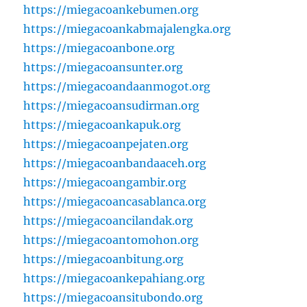
https://miegacoankebumen.org
https://miegacoankabmajalengka.org
https://miegacoanbone.org
https://miegacoansunter.org
https://miegacoandaanmogot.org
https://miegacoansudirman.org
https://miegacoankapuk.org
https://miegacoanpejaten.org
https://miegacoanbandaaceh.org
https://miegacoangambir.org
https://miegacoancasablanca.org
https://miegacoancilandak.org
https://miegacoantomohon.org
https://miegacoanbitung.org
https://miegacoankepahiang.org
https://miegacoansitubondo.org