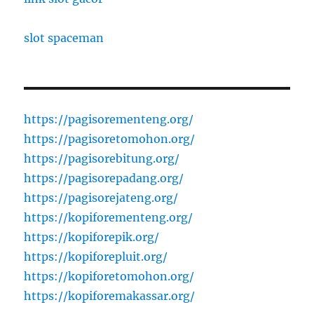
slot spaceman
https://pagisorementeng.org/
https://pagisoretomohon.org/
https://pagisorebitung.org/
https://pagisorepadang.org/
https://pagisorejateng.org/
https://kopiforementeng.org/
https://kopiforepik.org/
https://kopiforepluit.org/
https://kopiforetomohon.org/
https://kopiforemakassar.org/