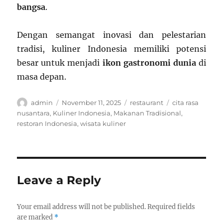
bangsa
.
Dengan semangat inovasi dan pelestarian
tradisi, kuliner Indonesia memiliki potensi
besar untuk menjadi
ikon gastronomi dunia
di
masa depan.
Author
Posted
Categories
Tags
admin
November 11, 2025
restaurant
cita rasa
on
nusantara
,
Kuliner Indonesia
,
Makanan Tradisional
,
restoran Indonesia
,
wisata kuliner
Leave a Reply
Your email address will not be published.
Required fields
are marked
*