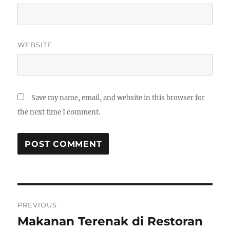
WEBSITE
Save my name, email, and website in this browser for
the next time I comment.
Post
PREVIOUS
navigation
Makanan Terenak di Restoran
Previous