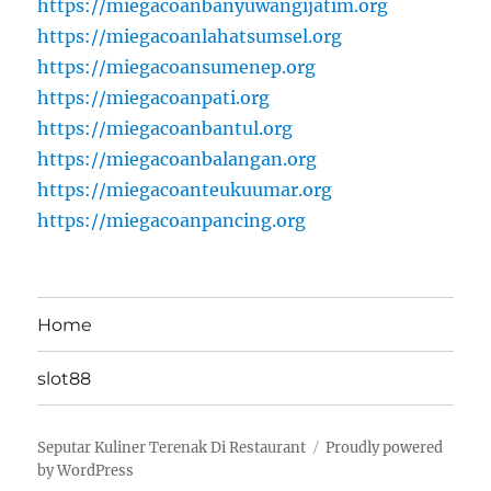
https://miegacoanbanyuwangijatim.org
https://miegacoanlahatsumsel.org
https://miegacoansumenep.org
https://miegacoanpati.org
https://miegacoanbantul.org
https://miegacoanbalangan.org
https://miegacoanteukuumar.org
https://miegacoanpancing.org
Home
slot88
Seputar Kuliner Terenak Di Restaurant
Proudly powered
by WordPress