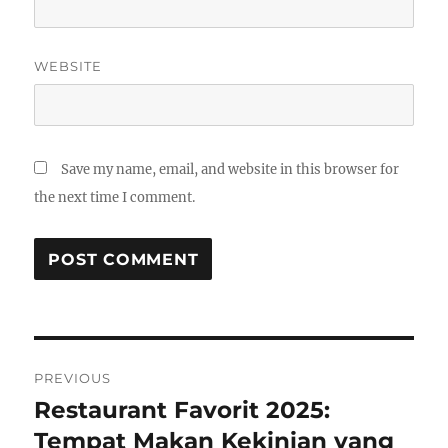
WEBSITE
Save my name, email, and website in this browser for
the next time I comment.
Post
PREVIOUS
navigation
Restaurant Favorit 2025:
Previous
post:
Tempat Makan Kekinian yang