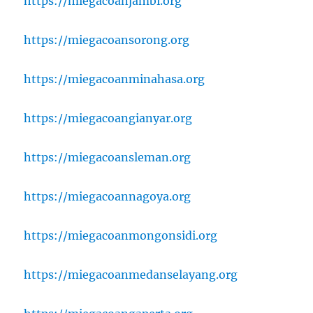
https://miegacoanjambi.org
https://miegacoansorong.org
https://miegacoanminahasa.org
https://miegacoangianyar.org
https://miegacoansleman.org
https://miegacoannagoya.org
https://miegacoanmongonsidi.org
https://miegacoanmedanselayang.org