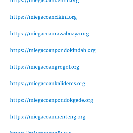
https://miegacoanbenhil.org
https://miegacoancikini.org
https://miegacoanrawabuaya.org
https://miegacoanpondokindah.org
https://miegacoangrogol.org
https://miegacoankalideres.org
https://miegacoanpondokgede.org
https://miegacoanmenteng.org