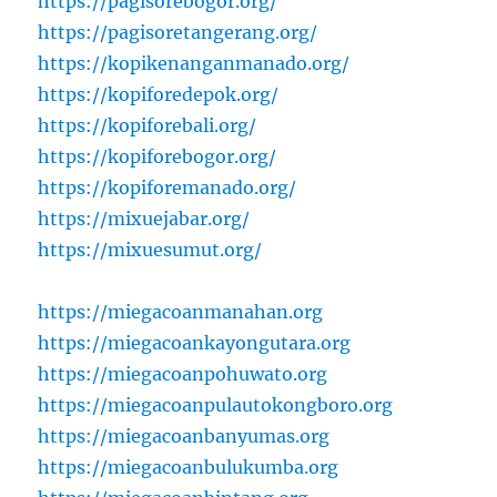
https://pagisorebogor.org/
https://pagisoretangerang.org/
https://kopikenanganmanado.org/
https://kopiforedepok.org/
https://kopiforebali.org/
https://kopiforebogor.org/
https://kopiforemanado.org/
https://mixuejabar.org/
https://mixuesumut.org/
https://miegacoanmanahan.org
https://miegacoankayongutara.org
https://miegacoanpohuwato.org
https://miegacoanpulautokongboro.org
https://miegacoanbanyumas.org
https://miegacoanbulukumba.org