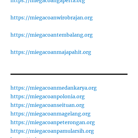
https://miegacoangaperta.org
https://miegacoanwirobrajan.org
https://miegacoantembalang.org
https://miegacoanmajapahit.org
https://miegacoanmedankarya.org
https://miegacoanpolonia.org
https://miegacoanseituan.org
https://miegacoanmagelang.org
https://miegacoanpeterongan.org
https://miegacoanpamularsih.org