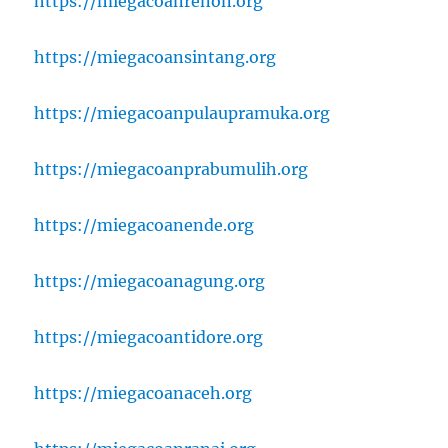
https://miegacoanrenon.org
https://miegacoansintang.org
https://miegacoanpulaupramuka.org
https://miegacoanprabumulih.org
https://miegacoanende.org
https://miegacoanagung.org
https://miegacoantidore.org
https://miegacoanaceh.org