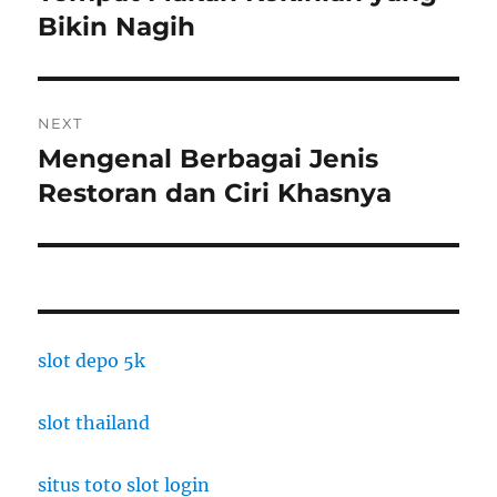
Bikin Nagih
NEXT
Mengenal Berbagai Jenis
Next
post:
Restoran dan Ciri Khasnya
slot depo 5k
slot thailand
situs toto slot login