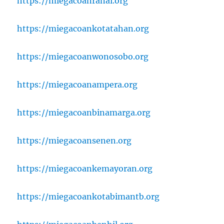
https://miegacoanranai.org
https://miegacoankotatahan.org
https://miegacoanwonosobo.org
https://miegacoanampera.org
https://miegacoanbinamarga.org
https://miegacoansenen.org
https://miegacoankemayoran.org
https://miegacoankotabimantb.org