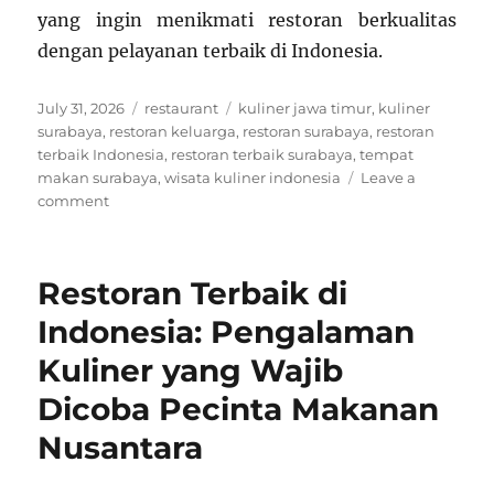
yang ingin menikmati restoran berkualitas
dengan pelayanan terbaik di Indonesia.
Posted
Categories
Tags
July 31, 2026
restaurant
kuliner jawa timur
,
kuliner
on
surabaya
,
restoran keluarga
,
restoran surabaya
,
restoran
terbaik Indonesia
,
restoran terbaik surabaya
,
tempat
makan surabaya
,
wisata kuliner indonesia
Leave a
on
comment
Restoran
Terbaik
di
Restoran Terbaik di
Surabaya
Jadi
Indonesia: Pengalaman
Pilihan
Kuliner yang Wajib
Favorit
Penikmat
Dicoba Pecinta Makanan
Kuliner
Indonesia
Nusantara
pada
2026