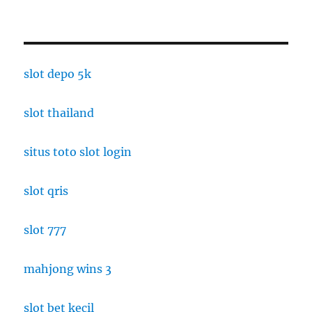
Restoran
Terbaik
di
Indonesia:
Pengalaman
slot depo 5k
Kuliner
yang
slot thailand
Wajib
Dicoba
Pecinta
situs toto slot login
Makanan
Nusantara
slot qris
slot 777
mahjong wins 3
slot bet kecil