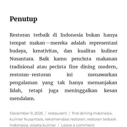
Penutup
Restoran terbaik di Indonesia bukan hanya
tempat makan—mereka adalah representasi
budaya, kreativitas, dan kualitas kuliner
Nusantara. Baik kamu pencinta makanan
tradisional atau pecinta fine dining modern,
restoran-restoran ini menawarkan
pengalaman yang tak hanya memanjakan
lidah, tetapi juga meninggalkan kesan
mendalam.
Posted
Categories
Tags
December 9, 2025
restaurant
fine dining Indonesia
,
on
kuliner Nusantara
,
rekomendasi restoran
,
restoran terbaik
on
Indonesia
,
wisata kuliner
Leave a comment