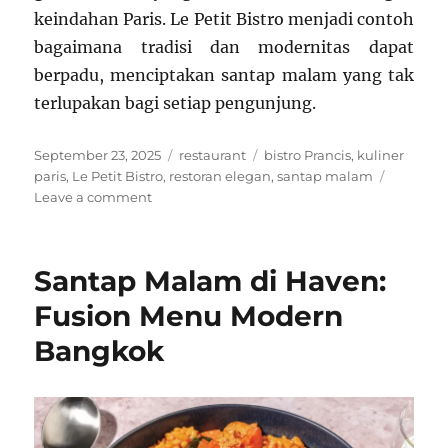
keindahan Paris. Le Petit Bistro menjadi contoh
bagaimana tradisi dan modernitas dapat
berpadu, menciptakan santap malam yang tak
terlupakan bagi setiap pengunjung.
Posted
Categories
Tags
September 23, 2025
restaurant
bistro Prancis
,
kuliner
on
paris
,
Le Petit Bistro
,
restoran elegan
,
santap malam
on
Leave a comment
Santap
Malam
di
Santap Malam di Haven:
Le
Petit
Fusion Menu Modern
Bistro,
Bangkok
Paris