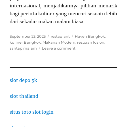
internasional, menjadikannya pilihan menarik
bagi pecinta kuliner yang mencari sesuatu lebih
dari sekadar makan malam biasa.
Posted
Categories
Tags
September 23, 2025
restaurant
Haven Bangkok
,
on
kuliner Bangkok
,
Makanan Modern
,
restoran fusion
,
on
santap malam
Leave a comment
Santap
Malam
di
Haven:
Fusion
slot depo 5k
Menu
Modern
slot thailand
Bangkok
situs toto slot login