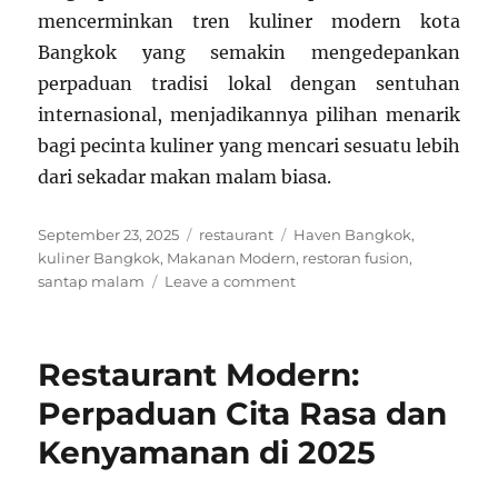
mencerminkan tren kuliner modern kota
Bangkok yang semakin mengedepankan
perpaduan tradisi lokal dengan sentuhan
internasional, menjadikannya pilihan menarik
bagi pecinta kuliner yang mencari sesuatu lebih
dari sekadar makan malam biasa.
Posted
Categories
Tags
September 23, 2025
restaurant
Haven Bangkok
,
on
kuliner Bangkok
,
Makanan Modern
,
restoran fusion
,
on
santap malam
Leave a comment
Santap
Malam
di
Restaurant Modern:
Haven:
Fusion
Perpaduan Cita Rasa dan
Menu
Kenyamanan di 2025
Modern
Bangkok