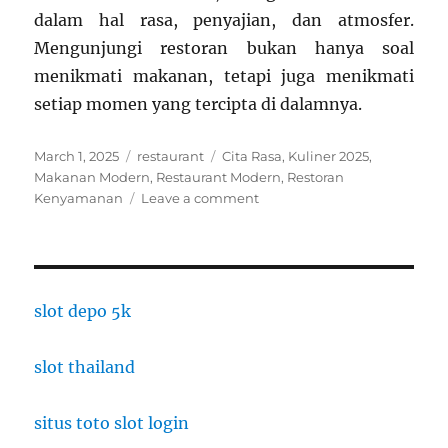
dalam hal rasa, penyajian, dan atmosfer.
Mengunjungi restoran bukan hanya soal
menikmati makanan, tetapi juga menikmati
setiap momen yang tercipta di dalamnya.
Posted
Categories
Tags
March 1, 2025
restaurant
Cita Rasa
,
Kuliner 2025
,
on
Makanan Modern
,
Restaurant Modern
,
Restoran
on
Kenyamanan
Leave a comment
Restaurant
Modern:
Perpaduan
Cita
Rasa
slot depo 5k
dan
Kenyamanan
slot thailand
di
2025
situs toto slot login