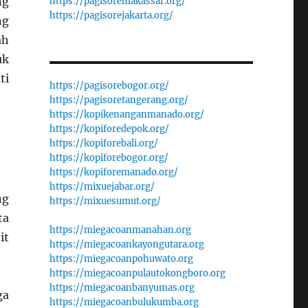
ng
https://pagisoremakassar.org/
https://pagisorejakarta.org/
ng
ah
uk
ti
https://pagisorebogor.org/
https://pagisoretangerang.org/
https://kopikenanganmanado.org/
https://kopiforedepok.org/
https://kopiforebali.org/
https://kopiforebogor.org/
https://kopiforemanado.org/
https://mixuejabar.org/
ng
https://mixuesumut.org/
ta
https://miegacoanmanahan.org
it
https://miegacoankayongutara.org
https://miegacoanpohuwato.org
https://miegacoanpulautokongboro.org
https://miegacoanbanyumas.org
ga
https://miegacoanbulukumba.org