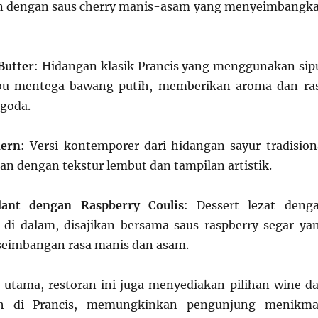
an dengan saus cherry manis-asam yang menyeimbangk
Butter
: Hidangan klasik Prancis yang menggunakan sip
bu mentega bawang putih, memberikan aroma dan ra
goda.
dern
: Versi kontemporer dari hidangan sayur tradision
an dengan tekstur lembut dan tampilan artistik.
dant dengan Raspberry Coulis
: Dessert lezat deng
 di dalam, disajikan bersama saus raspberry segar ya
eimbangan rasa manis dan asam.
 utama, restoran ini juga menyediakan pilihan wine da
ah di Prancis, memungkinkan pengunjung menikma