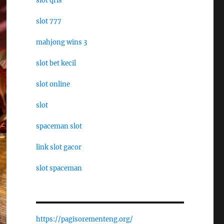
slot qris
slot 777
mahjong wins 3
slot bet kecil
slot online
slot
spaceman slot
link slot gacor
slot spaceman
https://pagisorementeng.org/