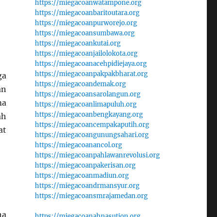
https://miegacoanwatampone.org
https://miegacoanbaritoutara.org
https://miegacoanpurworejo.org
https://miegacoansumbawa.org
https://miegacoankutai.org
https://miegacoanjailolokota.org
https://miegacoanacehpidiejaya.org
https://miegacoanpakpakbharat.org
ga
https://miegacoandemak.org
an
https://miegacoansarolangun.org
ma
https://miegacoanlimapuluh.org
https://miegacoanbengkayang.org
ah
https://miegacoancempakaputih.org
at
https://miegacoangunungsahari.org
https://miegacoanancol.org
https://miegacoanpahlawanrevolusi.org
https://miegacoanpakerisan.org
https://miegacoanmadiun.org
https://miegacoandrmansyur.org
https://miegacoansmrajamedan.org
na
https://miegacoanahnasution.org