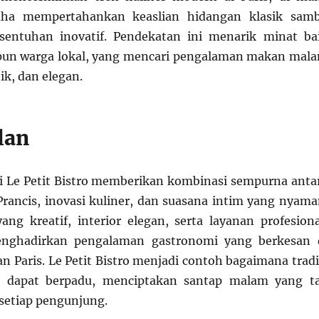
aha mempertahankan keaslian hidangan klasik samb
ntuhan inovatif. Pendekatan ini menarik minat ba
un warga lokal, yang mencari pengalaman makan mal
ik, dan elegan.
lan
 Le Petit Bistro memberikan kombinasi sempurna anta
rancis, inovasi kuliner, dan suasana intim yang nyama
g kreatif, interior elegan, serta layanan profesiona
enghadirkan pengalaman gastronomi yang berkesan 
n Paris. Le Petit Bistro menjadi contoh bagaimana tradi
s dapat berpadu, menciptakan santap malam yang t
 setiap pengunjung.