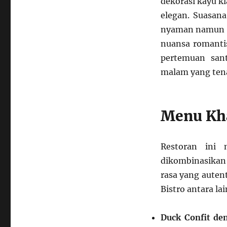
dekorasi kayu kl
elegan. Suasan
nyaman namun te
nuansa romantis
pertemuan san
malam yang tena
Menu Kha
Restoran ini
dikombinasikan
rasa yang auten
Bistro antara lai
Duck Confit de