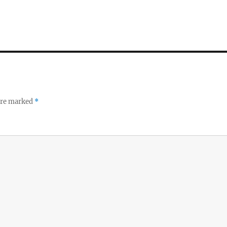
 are marked
*