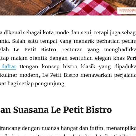
a dikenal sebagai kota mode dan seni, tetapi juga sebag
unia. Salah satu tempat yang menarik perhatian pecin
dalah
Le Petit Bistro
, restoran yang menghadirk
tap malam otentik dengan sentuhan elegan khas Pari
daftar
Dengan konsep bistro klasik yang dipaduk
kuliner modern, Le Petit Bistro menawarkan perjalan
at bagi setiap pengunjung.
an Suasana Le Petit Bistro
 dirancang dengan nuansa hangat dan intim, menampilk