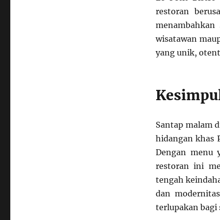
restoran berus
menambahkan se
wisatawan maup
yang unik, otent
Kesimpu
Santap malam di
hidangan khas P
Dengan menu yan
restoran ini m
tengah keindaha
dan modernita
terlupakan bagi