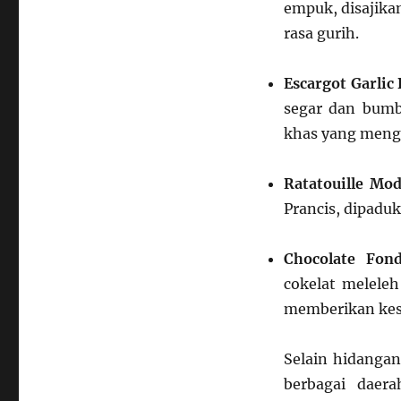
empuk, disajik
rasa gurih.
Escargot Garlic 
segar dan bum
khas yang meng
Ratatouille Mo
Prancis, dipaduk
Chocolate Fon
cokelat meleleh
memberikan kes
Selain hidangan
berbagai daer