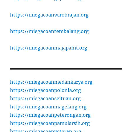
https://miegacoanwirobrajan.org
https://miegacoantembalang.org
https://miegacoanmajapahit.org
https://miegacoanmedankarya.org
https://miegacoanpolonia.org
https://miegacoanseituan.org
https://miegacoanmagelang.org
https://miegacoanpeterongan.org
https://miegacoanpamularsih.org
https://miegacoanveteran.org