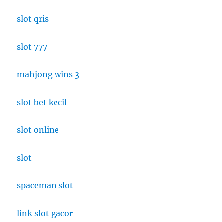
Penglihatan
slot qris
slot 777
mahjong wins 3
slot bet kecil
slot online
slot
spaceman slot
link slot gacor