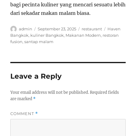
bagi pecinta kuliner yang mencari sesuatu lebih
dari sekadar makan malam biasa.
Author
Posted
Categories
Tags
admin
September 23, 2025
restaurant
Haven
on
Bangkok
,
kuliner Bangkok
,
Makanan Modern
,
restoran
fusion
,
santap malam
Leave a Reply
Your email address will not be published.
Required fields
are marked
*
COMMENT
*