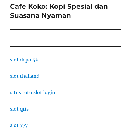
Cafe Koko: Kopi Spesial dan
Next
post:
Suasana Nyaman
slot depo 5k
slot thailand
situs toto slot login
slot qris
slot 777