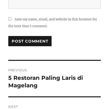
Save my name, email, and website in this browser for
the next time I comment.
Post
PREVIOUS
navigation
5 Restoran Paling Laris di
Previous
post:
Magelang
NEXT