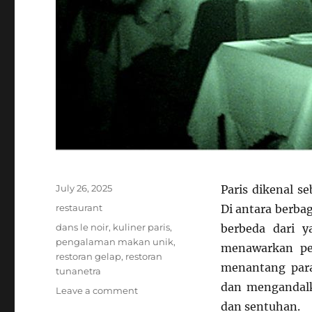
Posted
July 26, 2025
Paris dikenal se
on
Categories
restaurant
Di antara berba
Tags
dans le noir
,
kuliner paris
,
berbeda dari y
pengalaman makan unik
,
menawarkan pe
restoran gelap
,
restoran
menantang para
tunanetra
dan mengandalk
on
Leave a comment
Dans
dan sentuhan.