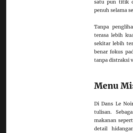
satu pun titik
penuh selama se
Tanpa pengliha
terasa lebih ku
sekitar lebih t
benar fokus pa
tanpa distraksi v
Menu Mis
Di Dans Le Noi
tulisan. Sebag
makanan seperti
detail hidanga