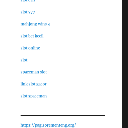
slot qris
slot 777
mahjong wins 3
slot bet kecil
slot online
slot
spaceman slot
link slot gacor
slot spaceman
https://pagisorementeng.org/