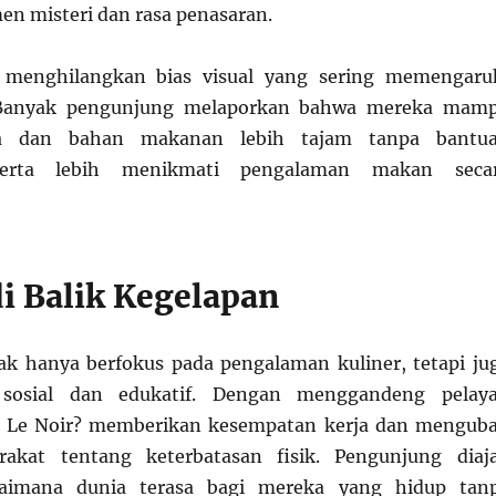
n misteri dan rasa penasaran.
 menghilangkan bias visual yang sering memengaru
 Banyak pengunjung melaporkan bahwa mereka mam
sa dan bahan makanan lebih tajam tanpa bantu
 serta lebih menikmati pengalaman makan seca
di Balik Kegelapan
dak hanya berfokus pada pengalaman kuliner, tetapi ju
 sosial dan edukatif. Dengan menggandeng pelay
s Le Noir? memberikan kesempatan kerja dan mengub
rakat tentang keterbatasan fisik. Pengunjung diaj
aimana dunia terasa bagi mereka yang hidup tan