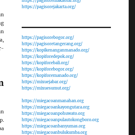
https://pagisoremakassar.org/
https://pagisorejakarta.org/
an
ng
an
https://pagisorebogor.org/
a,
https://pagisoretangerang.org/
r-
https://kopikenanganmanado.org/
https://kopiforedepok.org/
https://kopiforebali.org/
https://kopiforebogor.org/
https://kopiforemanado.org/
m
https://mixuejabar.org/
https://mixuesumut.org/
https://miegacoanmanahan.org
https://miegacoankayongutara.org
an
https://miegacoanpohuwato.org
p.
https://miegacoanpulautokongboro.org
https://miegacoanbanyumas.org
pa
https://miegacoanbulukumba.org