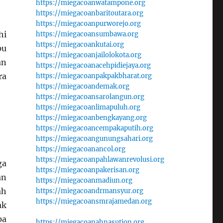
https://miegacoanwatampone.org
https://miegacoanbaritoutara.org
https://miegacoanpurworejo.org
hi
https://miegacoansumbawa.org
https://miegacoankutai.org
pu
https://miegacoanjailolokota.org
an
https://miegacoanacehpidiejaya.org
ra
https://miegacoanpakpakbharat.org
https://miegacoandemak.org
https://miegacoansarolangun.org
https://miegacoanlimapuluh.org
https://miegacoanbengkayang.org
https://miegacoancempakaputih.org
https://miegacoangunungsahari.org
https://miegacoanancol.org
https://miegacoanpahlawanrevolusi.org
ga
https://miegacoanpakerisan.org
an
https://miegacoanmadiun.org
ah
https://miegacoandrmansyur.org
https://miegacoansmrajamedan.org
ak
pa
https://miegacoanahnasution.org