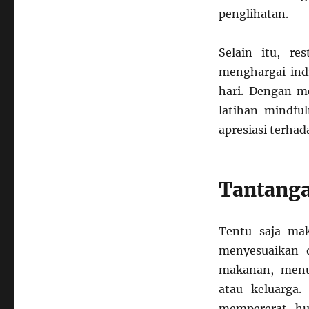
penglihatan.
Selain itu, r
menghargai indr
hari. Dengan m
latihan mindf
apresiasi terha
Tantang
Tentu saja ma
menyesuaikan d
makanan, menu
atau keluarga
mempererat hu