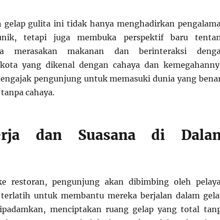
 gelap gulita ini tidak hanya menghadirkan pengalam
unik, tetapi juga membuka perspektif baru tenta
ta merasakan makanan dan berinteraksi deng
 kota yang dikenal dengan cahaya dan kemegahanny
mengajak pengunjung untuk memasuki dunia yang bena
tanpa cahaya.
erja dan Suasana di Dala
e restoran, pengunjung akan dibimbing oleh pelay
 terlatih untuk membantu mereka berjalan dalam gela
padamkan, menciptakan ruang gelap yang total tan