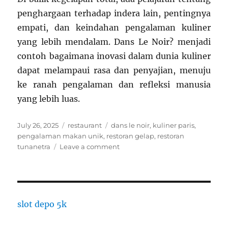
penghargaan terhadap indera lain, pentingnya
empati, dan keindahan pengalaman kuliner
yang lebih mendalam. Dans Le Noir? menjadi
contoh bagaimana inovasi dalam dunia kuliner
dapat melampaui rasa dan penyajian, menuju
ke ranah pengalaman dan refleksi manusia
yang lebih luas.
Posted
Categories
Tags
July 26, 2025
restaurant
dans le noir
,
kuliner paris
,
on
pengalaman makan unik
,
restoran gelap
,
restoran
on
tunanetra
Leave a comment
Dans
Le
Noir?
Paris:
Restoran
slot depo 5k
Gelap
Gulita