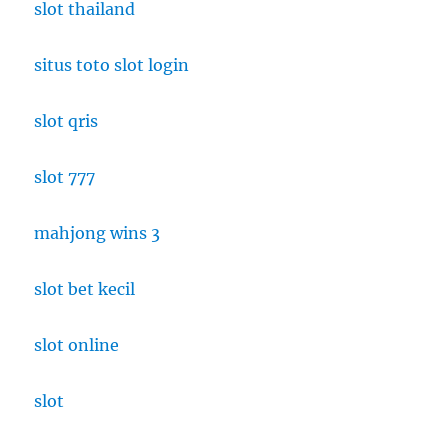
slot thailand
yang
Menguji
Indra
situs toto slot login
Selain
Penglihatan
slot qris
slot 777
mahjong wins 3
slot bet kecil
slot online
slot