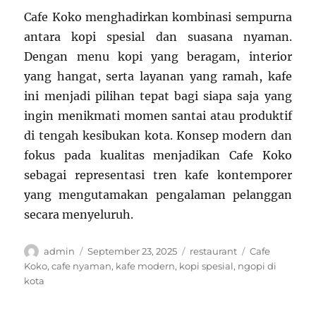
Cafe Koko menghadirkan kombinasi sempurna
antara kopi spesial dan suasana nyaman.
Dengan menu kopi yang beragam, interior
yang hangat, serta layanan yang ramah, kafe
ini menjadi pilihan tepat bagi siapa saja yang
ingin menikmati momen santai atau produktif
di tengah kesibukan kota. Konsep modern dan
fokus pada kualitas menjadikan Cafe Koko
sebagai representasi tren kafe kontemporer
yang mengutamakan pengalaman pelanggan
secara menyeluruh.
Author
Posted
Categories
Tags
admin
September 23, 2025
restaurant
Cafe
on
Koko
,
cafe nyaman
,
kafe modern
,
kopi spesial
,
ngopi di
kota