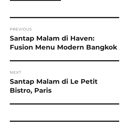
Post
PREVIOUS
navigation
Santap Malam di Haven:
Previous
post:
Fusion Menu Modern Bangkok
NEXT
Santap Malam di Le Petit
Next
post:
Bistro, Paris