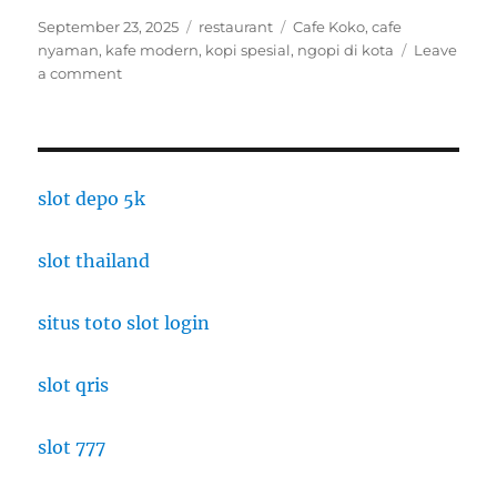
Posted
Categories
Tags
September 23, 2025
restaurant
Cafe Koko
,
cafe
on
nyaman
,
kafe modern
,
kopi spesial
,
ngopi di kota
Leave
on
a comment
Cafe
Koko:
Kopi
Spesial
dan
slot depo 5k
Suasana
Nyaman
slot thailand
situs toto slot login
slot qris
slot 777