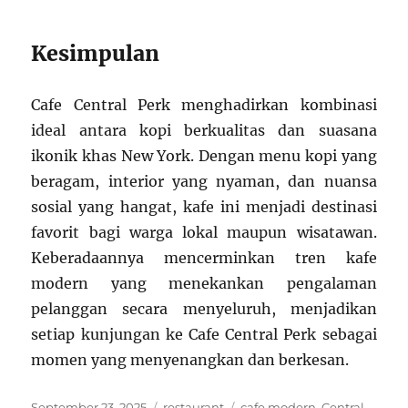
Kesimpulan
Cafe Central Perk menghadirkan kombinasi
ideal antara kopi berkualitas dan suasana
ikonik khas New York. Dengan menu kopi yang
beragam, interior yang nyaman, dan nuansa
sosial yang hangat, kafe ini menjadi destinasi
favorit bagi warga lokal maupun wisatawan.
Keberadaannya mencerminkan tren kafe
modern yang menekankan pengalaman
pelanggan secara menyeluruh, menjadikan
setiap kunjungan ke Cafe Central Perk sebagai
momen yang menyenangkan dan berkesan.
Posted
Categories
Tags
September 23, 2025
restaurant
cafe modern
,
Central