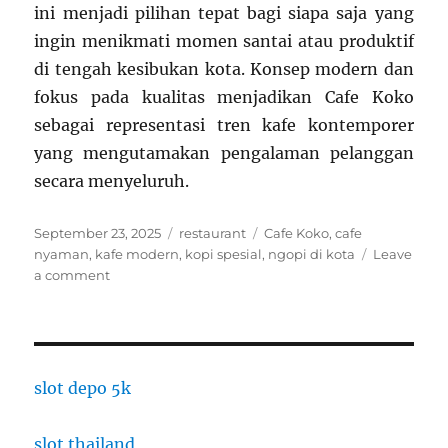
ini menjadi pilihan tepat bagi siapa saja yang
ingin menikmati momen santai atau produktif
di tengah kesibukan kota. Konsep modern dan
fokus pada kualitas menjadikan Cafe Koko
sebagai representasi tren kafe kontemporer
yang mengutamakan pengalaman pelanggan
secara menyeluruh.
Posted
Categories
Tags
September 23, 2025
restaurant
Cafe Koko
,
cafe
on
nyaman
,
kafe modern
,
kopi spesial
,
ngopi di kota
Leave
on
a comment
Cafe
Koko:
Kopi
Spesial
dan
slot depo 5k
Suasana
Nyaman
slot thailand