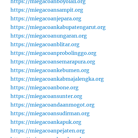
https://miegacoanboyolali.org
https://miegacoansampit.org
https://miegacoanjepara.org
https://miegacoankabupatengarut.org
https://miegacoanungaran.org
https://miegacoanblitar.org
https://miegacoanprobolinggo.org
https://miegacoansemarapura.org
https://miegacoankebumen.org
https://miegacoankabmajalengka.org
https://miegacoanbone.org
https://miegacoansunter.org
https://miegacoandaanmogot.org
https://miegacoansudirman.org
https://miegacoankapuk.org
https://miegacoanpejaten.org