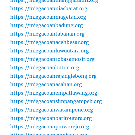
https://miegacoanniasbarat.org
https://miegacoanmagetan.org
https://miegacoanbadung.org
https://miegacoantabanan.org
https://miegacoanacehbesar.org
https://miegacoanluwuutara.org
https://miegacoantobasamosir.org
https://miegacoanbuton.org
https://miegacoanrejanglebong.org
https://miegacoanasahan.org
https://miegacoanempatlawang.org
https://miegacoansimpangampek.org
https://miegacoanwatampone.org
https://miegacoanbaritoutara.org
https://miegacoanpurworejo.org
https://miegacoansumbawa.org