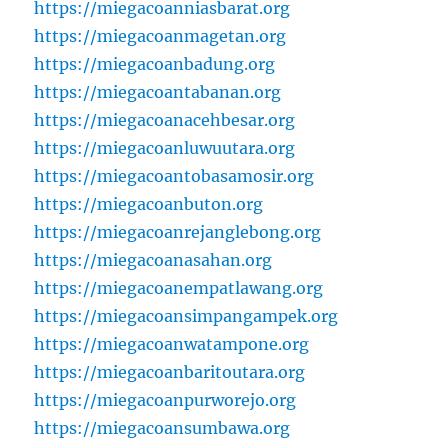
https://miegacoanniasbarat.org
https://miegacoanmagetan.org
https://miegacoanbadung.org
https://miegacoantabanan.org
https://miegacoanacehbesar.org
https://miegacoanluwuutara.org
https://miegacoantobasamosir.org
https://miegacoanbuton.org
https://miegacoanrejanglebong.org
https://miegacoanasahan.org
https://miegacoanempatlawang.org
https://miegacoansimpangampek.org
https://miegacoanwatampone.org
https://miegacoanbaritoutara.org
https://miegacoanpurworejo.org
https://miegacoansumbawa.org