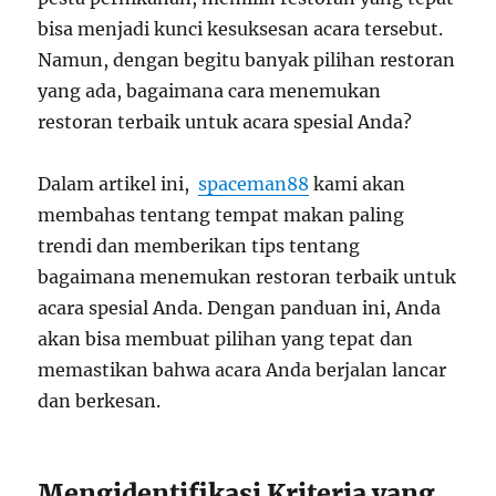
bisa menjadi kunci kesuksesan acara tersebut.
Namun, dengan begitu banyak pilihan restoran
yang ada, bagaimana cara menemukan
restoran terbaik untuk acara spesial Anda?
Dalam artikel ini,
spaceman88
kami akan
membahas tentang tempat makan paling
trendi dan memberikan tips tentang
bagaimana menemukan restoran terbaik untuk
acara spesial Anda. Dengan panduan ini, Anda
akan bisa membuat pilihan yang tepat dan
memastikan bahwa acara Anda berjalan lancar
dan berkesan.
Mengidentifikasi Kriteria yang