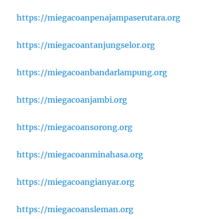
https://miegacoanpenajampaserutara.org
https://miegacoantanjungselor.org
https://miegacoanbandarlampung.org
https://miegacoanjambi.org
https://miegacoansorong.org
https://miegacoanminahasa.org
https://miegacoangianyar.org
https://miegacoansleman.org