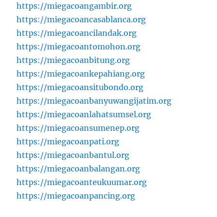
https://miegacoangambir.org
https://miegacoancasablanca.org
https://miegacoancilandak.org
https://miegacoantomohon.org
https://miegacoanbitung.org
https://miegacoankepahiang.org
https://miegacoansitubondo.org
https://miegacoanbanyuwangijatim.org
https://miegacoanlahatsumsel.org
https://miegacoansumenep.org
https://miegacoanpati.org
https://miegacoanbantul.org
https://miegacoanbalangan.org
https://miegacoanteukuumar.org
https://miegacoanpancing.org