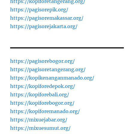
https://kopiforetangerang.org/
https://pagisorepik.org/
https://pagisoremakassar.org/
https://pagisorejakarta.org/
https://pagisorebogor.org/
https://pagisoretangerang.org/
https://kopikenanganmanado.org/
https://kopiforedepok.org/
https://kopiforebali.org/
https://kopiforebogor.org/
https://kopiforemanado.org/
https://mixuejabar.org/
https://mixuesumut.org/