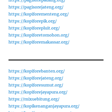
https://pagisorejateng.org/
https://kopiforementeng.org/
https://kopiforepik.org/
https://kopiforepluit.org/
https://kopiforetomohon.org/
https://kopiforemakassar.org/
https://kopiforebanten.org/
https://kopiforejateng.org/
https://kopiforesumut.org/
https://kopiforejayapura.org/
https://mixuebitung.org/
https://kopikenanganjayapura.org/