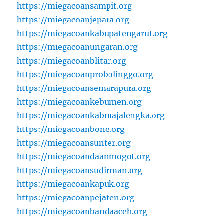
https://miegacoansampit.org
https://miegacoanjepara.org
https://miegacoankabupatengarut.org
https://miegacoanungaran.org
https://miegacoanblitar.org
https://miegacoanprobolinggo.org
https://miegacoansemarapura.org
https://miegacoankebumen.org
https://miegacoankabmajalengka.org
https://miegacoanbone.org
https://miegacoansunter.org
https://miegacoandaanmogot.org
https://miegacoansudirman.org
https://miegacoankapuk.org
https://miegacoanpejaten.org
https://miegacoanbandaaceh.org