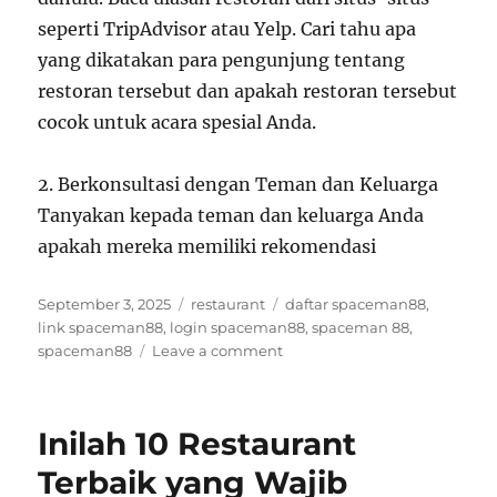
seperti TripAdvisor atau Yelp. Cari tahu apa
yang dikatakan para pengunjung tentang
restoran tersebut dan apakah restoran tersebut
cocok untuk acara spesial Anda.
2. Berkonsultasi dengan Teman dan Keluarga
Tanyakan kepada teman dan keluarga Anda
apakah mereka memiliki rekomendasi
Posted
Categories
Tags
September 3, 2025
restaurant
daftar spaceman88
,
on
link spaceman88
,
login spaceman88
,
spaceman 88
,
on
spaceman88
Leave a comment
Explorasi
Rasa:
Restaurant
Inilah 10 Restaurant
Terbaik
untuk
Terbaik yang Wajib
Wisata