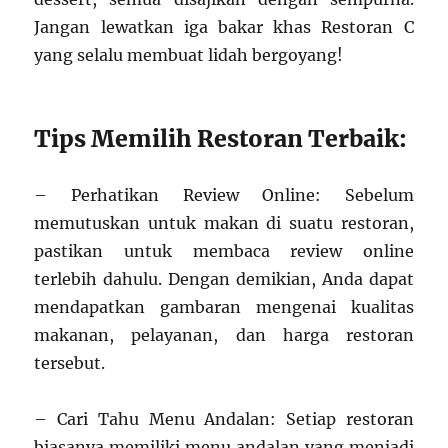
Jangan lewatkan iga bakar khas Restoran C
yang selalu membuat lidah bergoyang!
Tips Memilih Restoran Terbaik:
– Perhatikan Review Online: Sebelum
memutuskan untuk makan di suatu restoran,
pastikan untuk membaca review online
terlebih dahulu. Dengan demikian, Anda dapat
mendapatkan gambaran mengenai kualitas
makanan, pelayanan, dan harga restoran
tersebut.
– Cari Tahu Menu Andalan: Setiap restoran
biasanya memiliki menu andalan yang menjadi