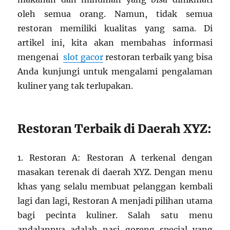
oleh semua orang. Namun, tidak semua
restoran memiliki kualitas yang sama. Di
artikel ini, kita akan membahas informasi
mengenai
slot gacor
restoran terbaik yang bisa
Anda kunjungi untuk mengalami pengalaman
kuliner yang tak terlupakan.
Restoran Terbaik di Daerah XYZ:
1. Restoran A: Restoran A terkenal dengan
masakan terenak di daerah XYZ. Dengan menu
khas yang selalu membuat pelanggan kembali
lagi dan lagi, Restoran A menjadi pilihan utama
bagi pecinta kuliner. Salah satu menu
andalannya adalah nasi goreng special yang