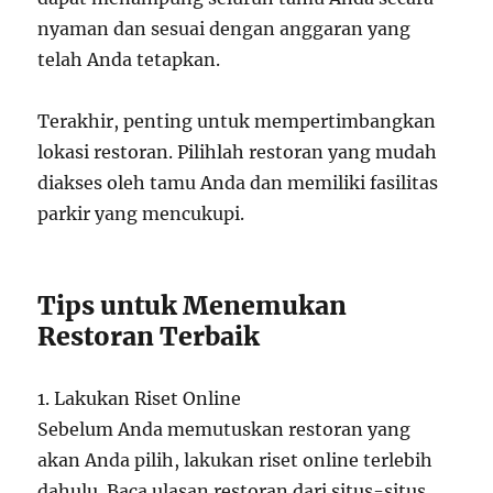
nyaman dan sesuai dengan anggaran yang
telah Anda tetapkan.
Terakhir, penting untuk mempertimbangkan
lokasi restoran. Pilihlah restoran yang mudah
diakses oleh tamu Anda dan memiliki fasilitas
parkir yang mencukupi.
Tips untuk Menemukan
Restoran Terbaik
1. Lakukan Riset Online
Sebelum Anda memutuskan restoran yang
akan Anda pilih, lakukan riset online terlebih
dahulu. Baca ulasan restoran dari situs-situs