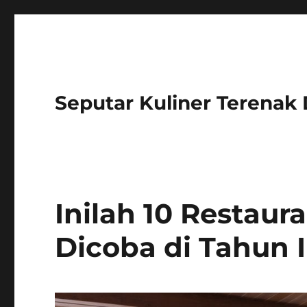
Seputar Kuliner Terenak 
Inilah 10 Restaur
Dicoba di Tahun I