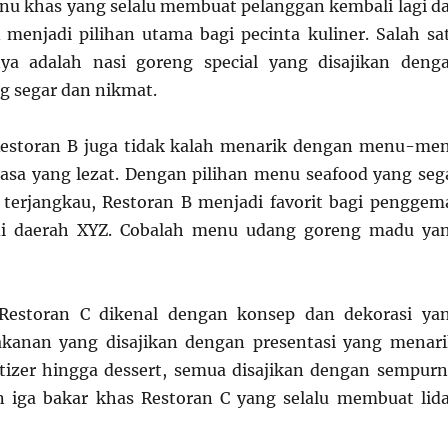
u khas yang selalu membuat pelanggan kembali lagi d
A menjadi pilihan utama bagi pecinta kuliner. Salah sa
a adalah nasi goreng special yang disajikan deng
 segar dan nikmat.
 Restoran B juga tidak kalah menarik dengan menu-me
arasa yang lezat. Dengan pilihan menu seafood yang seg
terjangkau, Restoran B menjadi favorit bagi penggem
di daerah XYZ. Cobalah menu udang goreng madu ya
 Restoran C dikenal dengan konsep dan dekorasi ya
akanan yang disajikan dengan presentasi yang menari
izer hingga dessert, semua disajikan dengan sempurn
n iga bakar khas Restoran C yang selalu membuat lid