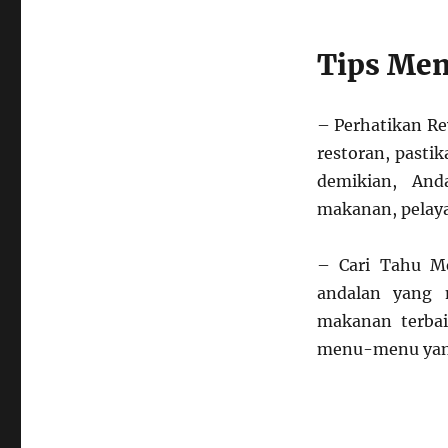
Tips Mem
– Perhatikan R
restoran, pasti
demikian, And
makanan, pelaya
– Cari Tahu Me
andalan yang 
makanan terbai
menu-menu yang