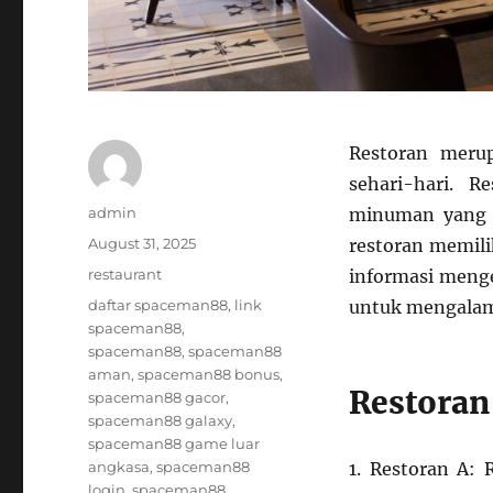
Restoran meru
sehari-hari. 
Author
admin
minuman yang b
Posted
August 31, 2025
restoran memili
on
Categories
restaurant
informasi men
Tags
daftar spaceman88
,
link
untuk mengalami
spaceman88
,
spaceman88
,
spaceman88
aman
,
spaceman88 bonus
,
Restoran
spaceman88 gacor
,
spaceman88 galaxy
,
spaceman88 game luar
angkasa
,
spaceman88
1. Restoran A:
login
,
spaceman88