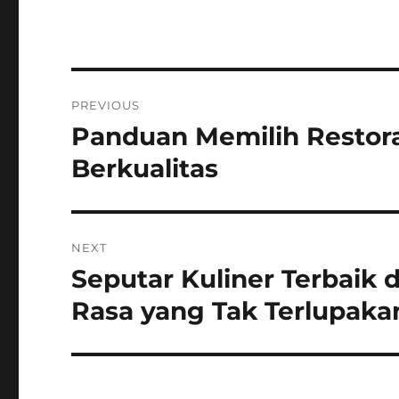
Post
PREVIOUS
navigation
Panduan Memilih Restor
Previous
post:
Berkualitas
NEXT
Seputar Kuliner Terbaik d
Next
post:
Rasa yang Tak Terlupaka