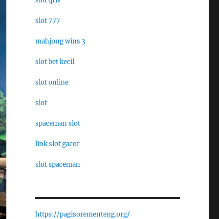
slot qris
slot 777
mahjong wins 3
slot bet kecil
slot online
slot
spaceman slot
link slot gacor
slot spaceman
https://pagisorementeng.org/