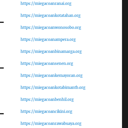
https://miegacoanranai.org
https://miegacoankotatahan.org
https://miegacoanwonosobo.org
https://miegacoanampera.org
https://miegacoanbinamarga.org
https://miegacoansenen.org
https://miegacoankemayoran.org
https://miegacoankotabimantb.org
https://miegacoanbenhil.org
https://miegacoancikini.org
https://miegacoanrawabuaya.org