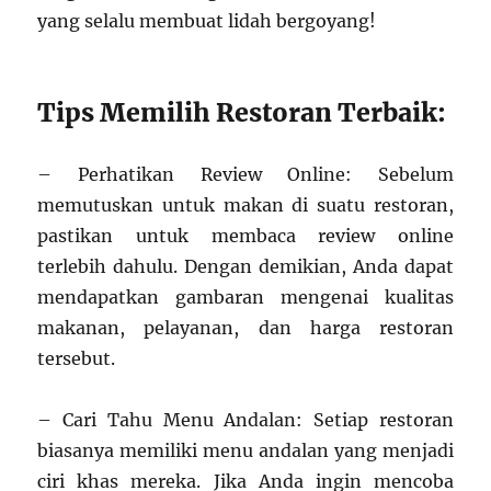
yang selalu membuat lidah bergoyang!
Tips Memilih Restoran Terbaik:
– Perhatikan Review Online: Sebelum
memutuskan untuk makan di suatu restoran,
pastikan untuk membaca review online
terlebih dahulu. Dengan demikian, Anda dapat
mendapatkan gambaran mengenai kualitas
makanan, pelayanan, dan harga restoran
tersebut.
– Cari Tahu Menu Andalan: Setiap restoran
biasanya memiliki menu andalan yang menjadi
ciri khas mereka. Jika Anda ingin mencoba