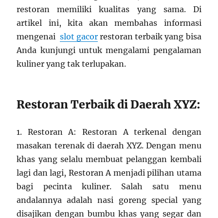
restoran memiliki kualitas yang sama. Di
artikel ini, kita akan membahas informasi
mengenai
slot gacor
restoran terbaik yang bisa
Anda kunjungi untuk mengalami pengalaman
kuliner yang tak terlupakan.
Restoran Terbaik di Daerah XYZ:
1. Restoran A: Restoran A terkenal dengan
masakan terenak di daerah XYZ. Dengan menu
khas yang selalu membuat pelanggan kembali
lagi dan lagi, Restoran A menjadi pilihan utama
bagi pecinta kuliner. Salah satu menu
andalannya adalah nasi goreng special yang
disajikan dengan bumbu khas yang segar dan