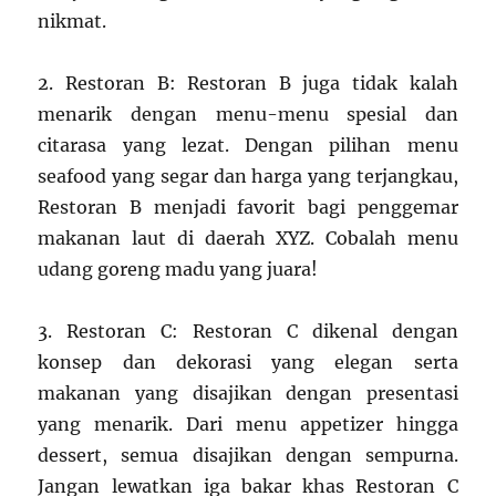
nikmat.
2. Restoran B: Restoran B juga tidak kalah
menarik dengan menu-menu spesial dan
citarasa yang lezat. Dengan pilihan menu
seafood yang segar dan harga yang terjangkau,
Restoran B menjadi favorit bagi penggemar
makanan laut di daerah XYZ. Cobalah menu
udang goreng madu yang juara!
3. Restoran C: Restoran C dikenal dengan
konsep dan dekorasi yang elegan serta
makanan yang disajikan dengan presentasi
yang menarik. Dari menu appetizer hingga
dessert, semua disajikan dengan sempurna.
Jangan lewatkan iga bakar khas Restoran C