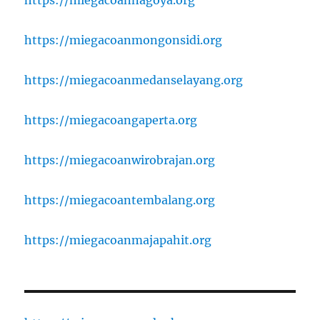
https://miegacoanmongonsidi.org
https://miegacoanmedanselayang.org
https://miegacoangaperta.org
https://miegacoanwirobrajan.org
https://miegacoantembalang.org
https://miegacoanmajapahit.org