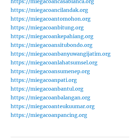
https://miegacoancasablanca.org
https://miegacoancilandak.org
https://miegacoantomohon.org
https://miegacoanbitung.org
https://miegacoankepahiang.org
https://miegacoansitubondo.org
https://miegacoanbanyuwangijatim.org
https://miegacoanlahatsumsel.org
https://miegacoansumenep.org
https://miegacoanpati.org
https://miegacoanbantul.org
https://miegacoanbalangan.org
https://miegacoanteukuumar.org
https://miegacoanpancing.org