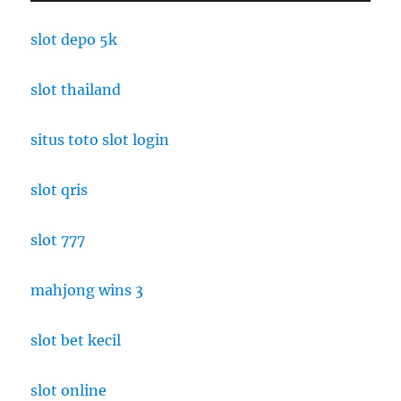
Terbaik
yang
slot depo 5k
Wajib
Dicoba
slot thailand
di
Tahun
Ini
situs toto slot login
slot qris
slot 777
mahjong wins 3
slot bet kecil
slot online