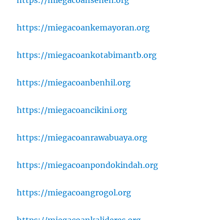
https://miegacoankemayoran.org
https://miegacoankotabimantb.org
https://miegacoanbenhil.org
https://miegacoancikini.org
https://miegacoanrawabuaya.org
https://miegacoanpondokindah.org
https://miegacoangrogol.org
https://miegacoankalideres.org