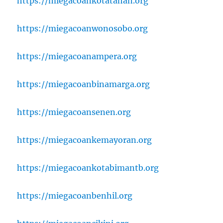
https://miegacoankotatahan.org
https://miegacoanwonosobo.org
https://miegacoanampera.org
https://miegacoanbinamarga.org
https://miegacoansenen.org
https://miegacoankemayoran.org
https://miegacoankotabimantb.org
https://miegacoanbenhil.org