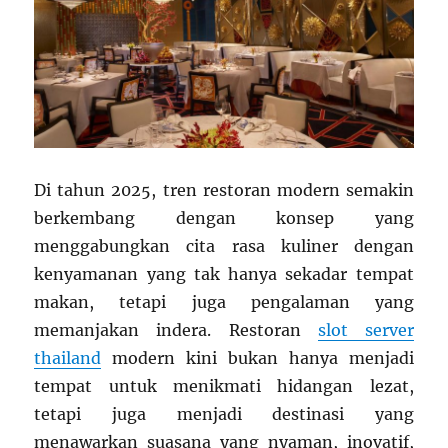
Di tahun 2025, tren restoran modern semakin
berkembang dengan konsep yang
menggabungkan cita rasa kuliner dengan
kenyamanan yang tak hanya sekadar tempat
makan, tetapi juga pengalaman yang
memanjakan indera. Restoran
slot server
thailand
modern kini bukan hanya menjadi
tempat untuk menikmati hidangan lezat,
tetapi juga menjadi destinasi yang
menawarkan suasana yang nyaman, inovatif,