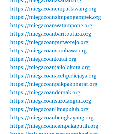
https://miegacoanasahan.org
https://miegacoanempatlawang.org
https://miegacoansimpangampek.org
https://miegacoanwatampone.org
https://miegacoanbaritoutara.org
https://miegacoanpurworejo.org
https://miegacoansumbawa.org
https://miegacoankutai.org
https://miegacoanjailolokota.org
https://miegacoanacehpidiejaya.org
https://miegacoanpakpakbharat.org
https://miegacoandemak.org
https://miegacoansarolangun.org
https://miegacoanlimapuluh.org
https://miegacoanbengkayang.org
https://miegacoancempakaputih.org