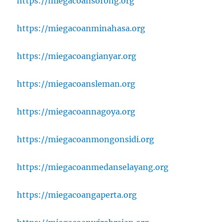
https://miegacoansorong.org
https://miegacoanminahasa.org
https://miegacoangianyar.org
https://miegacoansleman.org
https://miegacoannagoya.org
https://miegacoanmongonsidi.org
https://miegacoanmedanselayang.org
https://miegacoangaperta.org