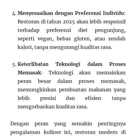
Menyesuaikan dengan Preferensi Individu
:
Restoran di tahun 2025 akan lebih responsif
terhadap preferensi diet pengunjung,
seperti vegan, bebas gluten, atau rendah
kalori, tanpa mengurangi kualitas rasa.
Keterlibatan Teknologi dalam Proses
Memasak
: Teknologi akan memainkan
peran besar dalam proses memasak,
memungkinkan pembuatan makanan yang
lebih presisi dan efisien tanpa
mengorbankan kualitas rasa.
Dengan peran yang semakin pentingnya
pengalaman kuliner ini, restoran modern di