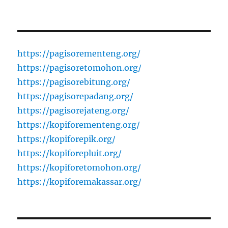
https://pagisorementeng.org/
https://pagisoretomohon.org/
https://pagisorebitung.org/
https://pagisorepadang.org/
https://pagisorejateng.org/
https://kopiforementeng.org/
https://kopiforepik.org/
https://kopiforepluit.org/
https://kopiforetomohon.org/
https://kopiforemakassar.org/