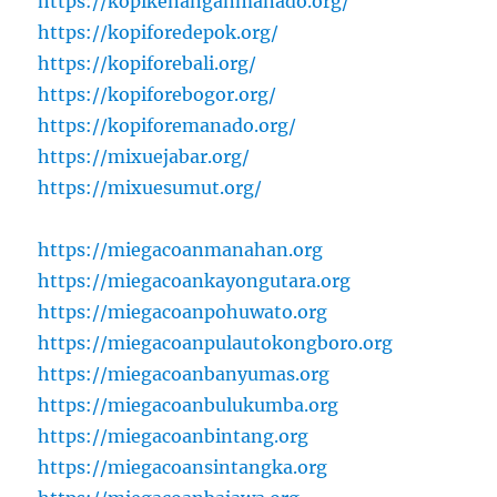
https://kopikenanganmanado.org/
https://kopiforedepok.org/
https://kopiforebali.org/
https://kopiforebogor.org/
https://kopiforemanado.org/
https://mixuejabar.org/
https://mixuesumut.org/
https://miegacoanmanahan.org
https://miegacoankayongutara.org
https://miegacoanpohuwato.org
https://miegacoanpulautokongboro.org
https://miegacoanbanyumas.org
https://miegacoanbulukumba.org
https://miegacoanbintang.org
https://miegacoansintangka.org