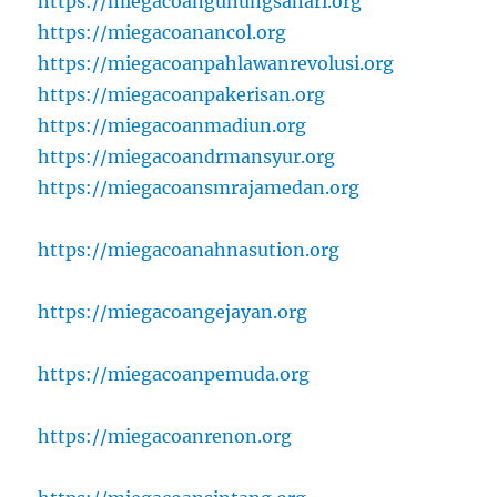
https://miegacoangunungsahari.org
https://miegacoanancol.org
https://miegacoanpahlawanrevolusi.org
https://miegacoanpakerisan.org
https://miegacoanmadiun.org
https://miegacoandrmansyur.org
https://miegacoansmrajamedan.org
https://miegacoanahnasution.org
https://miegacoangejayan.org
https://miegacoanpemuda.org
https://miegacoanrenon.org