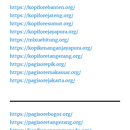
https://kopiforebanten.org/
https://kopiforejateng.org/
https://kopiforesumut.org/
https://kopiforejayapura.org/
https://mixuebitung.org/
https://kopikenanganjayapura.org/
https://kopiforetangerang.org/
https://pagisorepik.org/
https://pagisoremakassar.org/
https://pagisorejakarta.org/
https://pagisorebogor.org/
https://pagisoretangerang.org/