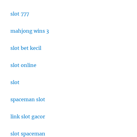
slot 777
mahjong wins 3
slot bet kecil
slot online
slot
spaceman slot
link slot gacor
slot spaceman