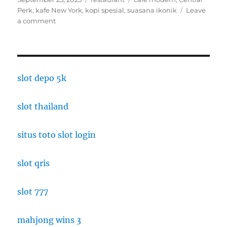
on
Perk
,
kafe New York
,
kopi spesial
,
suasana ikonik
Leave
on
a comment
Cafe
Central
Perk,
New
York:
slot depo 5k
Kopi
dan
slot thailand
Suasana
Ikonik
situs toto slot login
slot qris
slot 777
mahjong wins 3