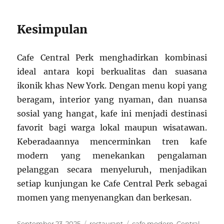
Kesimpulan
Cafe Central Perk menghadirkan kombinasi
ideal antara kopi berkualitas dan suasana
ikonik khas New York. Dengan menu kopi yang
beragam, interior yang nyaman, dan nuansa
sosial yang hangat, kafe ini menjadi destinasi
favorit bagi warga lokal maupun wisatawan.
Keberadaannya mencerminkan tren kafe
modern yang menekankan pengalaman
pelanggan secara menyeluruh, menjadikan
setiap kunjungan ke Cafe Central Perk sebagai
momen yang menyenangkan dan berkesan.
Posted
Categories
Tags
September 23, 2025
restaurant
cafe modern
,
Central