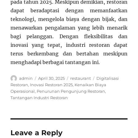
pada tahun 2025. Meskipun demikian, restoran
dapat beradaptasi dengan memanfaatkan
teknologi, mengelola biaya dengan bijak, dan
menawarkan pengalaman yang lebih menarik
bagi pelanggan. Dengan fleksibilitas dan
inovasi yang tepat, industri restoran dapat
terus berkembang dan bertahan meskipun
menghadapi berbagai tantangan ini.
Author
Posted
Categories
Tags
admin
April 30, 2025
restaurant
Digitalisasi
on
Restoran
,
Inovasi Restoran 2025
,
Kenaikan Biaya
Operasional
,
Penurunan Pengunjung Restoran
,
Tantangan Industri Restoran
Leave a Reply