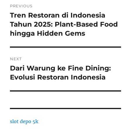
Post
PREVIOUS
navigation
Tren Restoran di Indonesia
Previous
post:
Tahun 2025: Plant-Based Food
hingga Hidden Gems
NEXT
Dari Warung ke Fine Dining:
Next
post:
Evolusi Restoran Indonesia
slot depo 5k