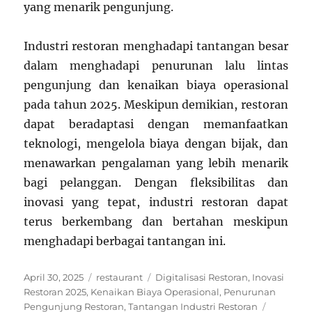
yang menarik pengunjung.
Industri restoran menghadapi tantangan besar
dalam menghadapi penurunan lalu lintas
pengunjung dan kenaikan biaya operasional
pada tahun 2025. Meskipun demikian, restoran
dapat beradaptasi dengan memanfaatkan
teknologi, mengelola biaya dengan bijak, dan
menawarkan pengalaman yang lebih menarik
bagi pelanggan. Dengan fleksibilitas dan
inovasi yang tepat, industri restoran dapat
terus berkembang dan bertahan meskipun
menghadapi berbagai tantangan ini.
Posted
Categories
Tags
April 30, 2025
restaurant
Digitalisasi Restoran
,
Inovasi
on
Restoran 2025
,
Kenaikan Biaya Operasional
,
Penurunan
Pengunjung Restoran
,
Tantangan Industri Restoran