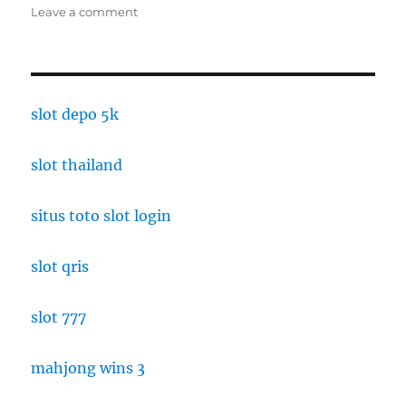
on
Leave a comment
Tantangan
yang
Dihadapi
Industri
Restoran:
slot depo 5k
Penurunan
Lalu
slot thailand
Lintas
Pengunjung
dan
situs toto slot login
Kenaikan
Biaya
slot qris
slot 777
mahjong wins 3