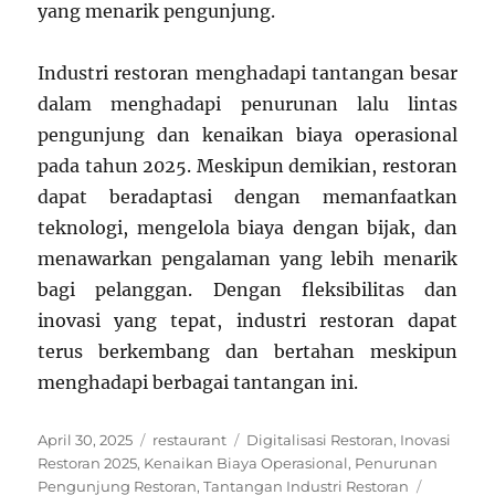
yang menarik pengunjung.
Industri restoran menghadapi tantangan besar
dalam menghadapi penurunan lalu lintas
pengunjung dan kenaikan biaya operasional
pada tahun 2025. Meskipun demikian, restoran
dapat beradaptasi dengan memanfaatkan
teknologi, mengelola biaya dengan bijak, dan
menawarkan pengalaman yang lebih menarik
bagi pelanggan. Dengan fleksibilitas dan
inovasi yang tepat, industri restoran dapat
terus berkembang dan bertahan meskipun
menghadapi berbagai tantangan ini.
Posted
Categories
Tags
April 30, 2025
restaurant
Digitalisasi Restoran
,
Inovasi
on
Restoran 2025
,
Kenaikan Biaya Operasional
,
Penurunan
Pengunjung Restoran
,
Tantangan Industri Restoran