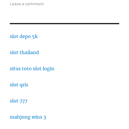
on
Leave a comment
Tantangan
yang
Dihadapi
Industri
Restoran:
slot depo 5k
Penurunan
Lalu
slot thailand
Lintas
Pengunjung
dan
situs toto slot login
Kenaikan
Biaya
slot qris
slot 777
mahjong wins 3