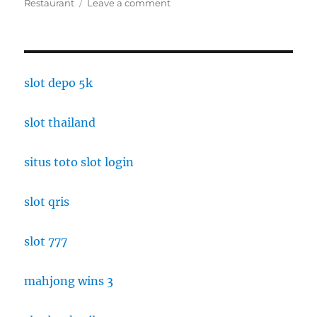
on
Restaurant
Leave a comment
7
Restoran
Paling
Romantis
di
slot depo 5k
Dunia
slot thailand
situs toto slot login
slot qris
slot 777
mahjong wins 3