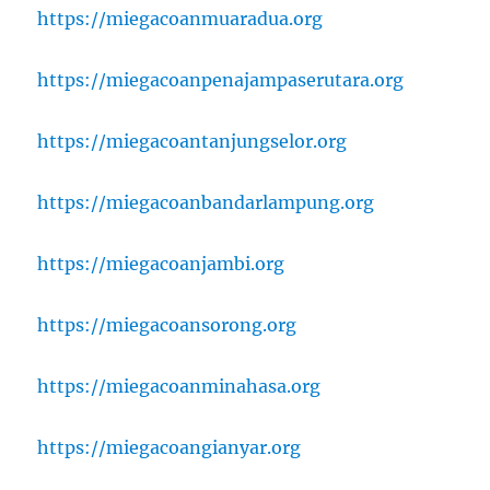
https://miegacoanmuaradua.org
https://miegacoanpenajampaserutara.org
https://miegacoantanjungselor.org
https://miegacoanbandarlampung.org
https://miegacoanjambi.org
https://miegacoansorong.org
https://miegacoanminahasa.org
https://miegacoangianyar.org