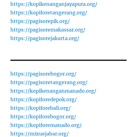
https://kopikenanganjayapura.org/
https://kopiforetangerang.org/
https://pagisorepik.org/
https://pagisoremakassar.org/
https://pagisorejakarta.org/
https://pagisorebogor.org/
https://pagisoretangerang.org/
https://kopikenanganmanado.org/
https://kopiforedepok.org/
https://kopiforebali.org/
https://kopiforebogor.org/
https://kopiforemanado.org/
https://mixuejabar.org/