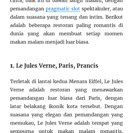
cinta, baik itu di bawah langit malam, dengan
pemandangan
pragmatic slot
spektakuler, atau
dalam suasana yang tenang dan intim. Berikut
adalah beberapa restoran paling romantis di
dunia yang akan membuat setiap momen
makan malam menjadi luar biasa.
1.
Le Jules Verne, Paris, Prancis
Terletak di lantai kedua Menara Eiffel, Le Jules
Verne adalah restoran yang menawarkan
pemandangan luar biasa dari Paris, dengan
latar belakang ikonik kota tersebut. Dengan
suasana yang elegan dan pemandangan yang
memukau, Le Jules Verne adalah tempat yang
sempurna untuk makan malam romantis.