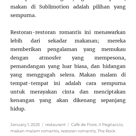
makan di Sublimotion adalah pilihan yang
sempurna.
Restoran-restoran romantis ini menawarkan
lebih dari sekadar makanan; mereka
memberikan pengalaman yang memukau
dengan atmosfer yang mempesona,
pemandangan yang luar biasa, dan hidangan
yang menggugah selera. Makan malam di
tempat-tempat ini adalah cara sempurna
untuk merayakan cinta dan menciptakan
kenangan yang akan dikenang sepanjang
hidup.
Posted
Categories
Tags
January 1, 2025
restaurant
Café de Flore
,
Il Pagliaccio
,
on
makan malam romantis
,
restoran romantis
,
The Rock