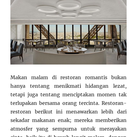
Makan malam di restoran romantis bukan
hanya tentang menikmati hidangan lezat,
tetapi juga tentang menciptakan momen tak
terlupakan bersama orang tercinta. Restoran-
restoran berikut ini menawarkan lebih dari
sekadar makanan enak; mereka memberikan
atmosfer yang sempurna untuk merayakan