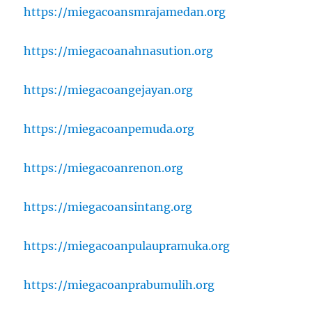
https://miegacoansmrajamedan.org
https://miegacoanahnasution.org
https://miegacoangejayan.org
https://miegacoanpemuda.org
https://miegacoanrenon.org
https://miegacoansintang.org
https://miegacoanpulaupramuka.org
https://miegacoanprabumulih.org