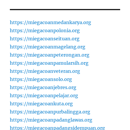
https://miegacoanmedankarya.org
https://miegacoanpolonia.org
https://miegacoanseituan.org
https://miegacoanmagelang.org
https://miegacoanpeterongan.org
https://miegacoanpamularsih.org
https://miegacoanveteran.org
https://miegacoansolo.org
https://miegacoanjebres.org
https://miegacoanpelajar.org
https://miegacoankuta.org
https://miegacoanpurbalingga.org
https://miegacoanpadanglawas.org
https://miegacoanpadangsidempuan.org