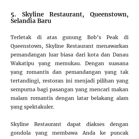
5.
Skyline Restaurant, Queenstown,
Selandia Baru
Terletak di atas gunung Bob’s Peak di
Queenstown, Skyline Restaurant menawarkan
pemandangan luar biasa dari kota dan Danau
Wakatipu yang memukau. Dengan suasana
yang romantis dan pemandangan yang tak
tertandingi, restoran ini menjadi pilihan yang
sempurna bagi pasangan yang mencari makan
malam romantis dengan latar belakang alam
yang spektakuler.
Skyline Restaurant dapat diakses dengan
gondola yang membawa Anda ke puncak