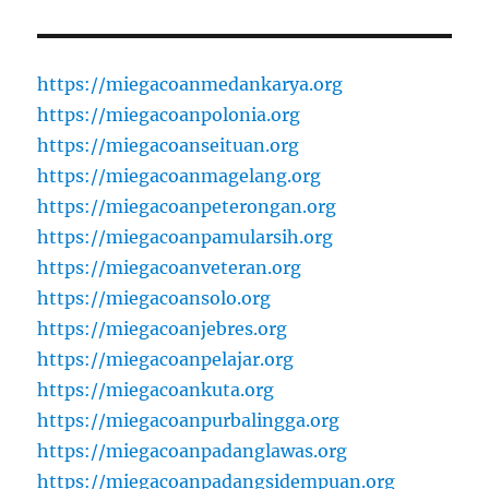
https://miegacoanmedankarya.org
https://miegacoanpolonia.org
https://miegacoanseituan.org
https://miegacoanmagelang.org
https://miegacoanpeterongan.org
https://miegacoanpamularsih.org
https://miegacoanveteran.org
https://miegacoansolo.org
https://miegacoanjebres.org
https://miegacoanpelajar.org
https://miegacoankuta.org
https://miegacoanpurbalingga.org
https://miegacoanpadanglawas.org
https://miegacoanpadangsidempuan.org