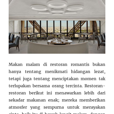
Makan malam di restoran romantis bukan
hanya tentang menikmati hidangan lezat,
tetapi juga tentang menciptakan momen tak
terlupakan bersama orang tercinta. Restoran-
restoran berikut ini menawarkan lebih dari
sekadar makanan enak; mereka memberikan
atmosfer yang sempurna untuk merayakan