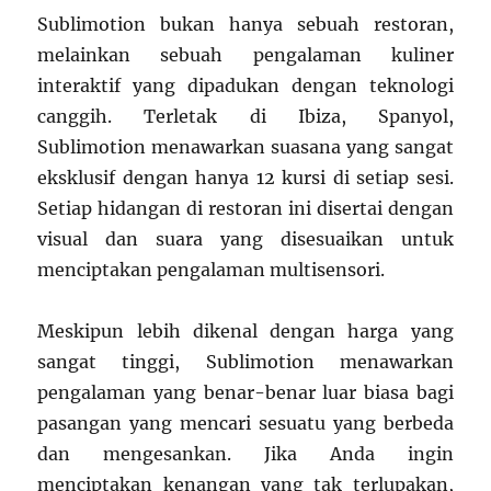
Sublimotion bukan hanya sebuah restoran,
melainkan sebuah pengalaman kuliner
interaktif yang dipadukan dengan teknologi
canggih. Terletak di Ibiza, Spanyol,
Sublimotion menawarkan suasana yang sangat
eksklusif dengan hanya 12 kursi di setiap sesi.
Setiap hidangan di restoran ini disertai dengan
visual dan suara yang disesuaikan untuk
menciptakan pengalaman multisensori.
Meskipun lebih dikenal dengan harga yang
sangat tinggi, Sublimotion menawarkan
pengalaman yang benar-benar luar biasa bagi
pasangan yang mencari sesuatu yang berbeda
dan mengesankan. Jika Anda ingin
menciptakan kenangan yang tak terlupakan,