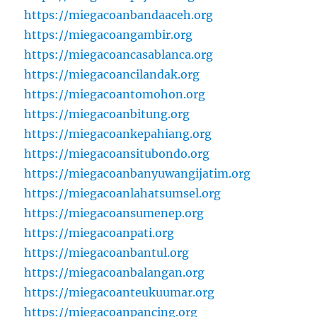
https://miegacoanbandaaceh.org
https://miegacoangambir.org
https://miegacoancasablanca.org
https://miegacoancilandak.org
https://miegacoantomohon.org
https://miegacoanbitung.org
https://miegacoankepahiang.org
https://miegacoansitubondo.org
https://miegacoanbanyuwangijatim.org
https://miegacoanlahatsumsel.org
https://miegacoansumenep.org
https://miegacoanpati.org
https://miegacoanbantul.org
https://miegacoanbalangan.org
https://miegacoanteukuumar.org
https://miegacoanpancing.org