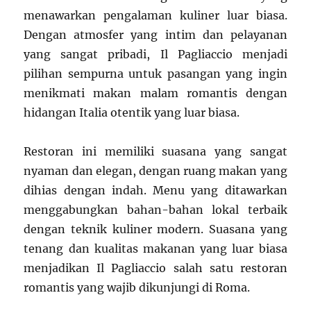
menawarkan pengalaman kuliner luar biasa.
Dengan atmosfer yang intim dan pelayanan
yang sangat pribadi, Il Pagliaccio menjadi
pilihan sempurna untuk pasangan yang ingin
menikmati makan malam romantis dengan
hidangan Italia otentik yang luar biasa.
Restoran ini memiliki suasana yang sangat
nyaman dan elegan, dengan ruang makan yang
dihias dengan indah. Menu yang ditawarkan
menggabungkan bahan-bahan lokal terbaik
dengan teknik kuliner modern. Suasana yang
tenang dan kualitas makanan yang luar biasa
menjadikan Il Pagliaccio salah satu restoran
romantis yang wajib dikunjungi di Roma.