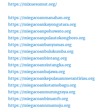
https://mixuesumut.org/
https://miegacoanmanahan.org
https://miegacoankayongutara.org
https://miegacoanpohuwato.org
https://miegacoanpulautokongboro.org
https://miegacoanbanyumas.org
https://miegacoanbulukumba.org
https://miegacoanbintang.org
https://miegacoansintangka.org
https://miegacoanbajawa.org
https://miegacoankepulauanmerantiriau.org
https://miegacoankotamobagu.org
https://miegacoanmurungraya.org
https://miegacoanbimantb.org
https://miegacoannmamuju.org