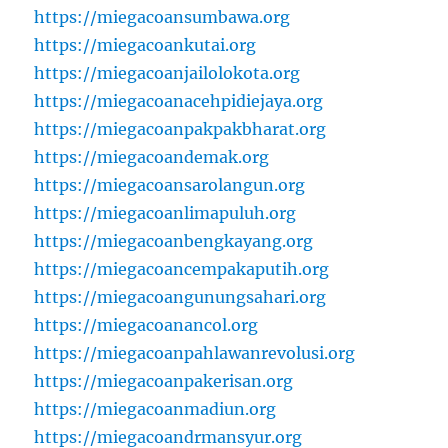
https://miegacoansumbawa.org
https://miegacoankutai.org
https://miegacoanjailolokota.org
https://miegacoanacehpidiejaya.org
https://miegacoanpakpakbharat.org
https://miegacoandemak.org
https://miegacoansarolangun.org
https://miegacoanlimapuluh.org
https://miegacoanbengkayang.org
https://miegacoancempakaputih.org
https://miegacoangunungsahari.org
https://miegacoanancol.org
https://miegacoanpahlawanrevolusi.org
https://miegacoanpakerisan.org
https://miegacoanmadiun.org
https://miegacoandrmansyur.org