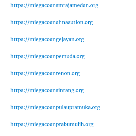
https://miegacoansmrajamedan.org
https://miegacoanahnasution.org
https://miegacoangejayan.org
https://miegacoanpemuda.org
https://miegacoanrenon.org
https://miegacoansintang.org
https://miegacoanpulaupramuka.org
https://miegacoanprabumulih.org