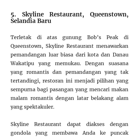
5.
Skyline Restaurant, Queenstown,
Selandia Baru
Terletak di atas gunung Bob’s Peak di
Queenstown, Skyline Restaurant menawarkan
pemandangan luar biasa dari kota dan Danau
Wakatipu yang memukau. Dengan suasana
yang romantis dan pemandangan yang tak
tertandingi, restoran ini menjadi pilihan yang
sempurna bagi pasangan yang mencari makan
malam romantis dengan latar belakang alam
yang spektakuler.
Skyline Restaurant dapat diakses dengan
gondola yang membawa Anda ke puncak