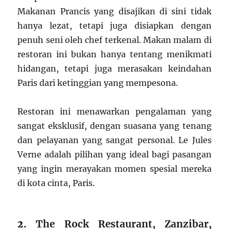
Makanan Prancis yang disajikan di sini tidak
hanya lezat, tetapi juga disiapkan dengan
penuh seni oleh chef terkenal. Makan malam di
restoran ini bukan hanya tentang menikmati
hidangan, tetapi juga merasakan keindahan
Paris dari ketinggian yang mempesona.
Restoran ini menawarkan pengalaman yang
sangat eksklusif, dengan suasana yang tenang
dan pelayanan yang sangat personal. Le Jules
Verne adalah pilihan yang ideal bagi pasangan
yang ingin merayakan momen spesial mereka
di kota cinta, Paris.
2.
The Rock Restaurant, Zanzibar,