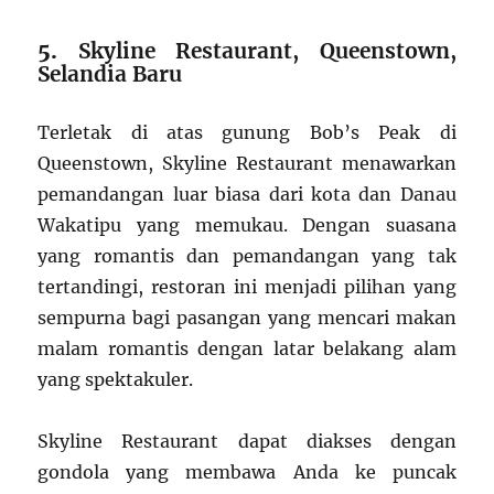
5.
Skyline Restaurant, Queenstown,
Selandia Baru
Terletak di atas gunung Bob’s Peak di
Queenstown, Skyline Restaurant menawarkan
pemandangan luar biasa dari kota dan Danau
Wakatipu yang memukau. Dengan suasana
yang romantis dan pemandangan yang tak
tertandingi, restoran ini menjadi pilihan yang
sempurna bagi pasangan yang mencari makan
malam romantis dengan latar belakang alam
yang spektakuler.
Skyline Restaurant dapat diakses dengan
gondola yang membawa Anda ke puncak