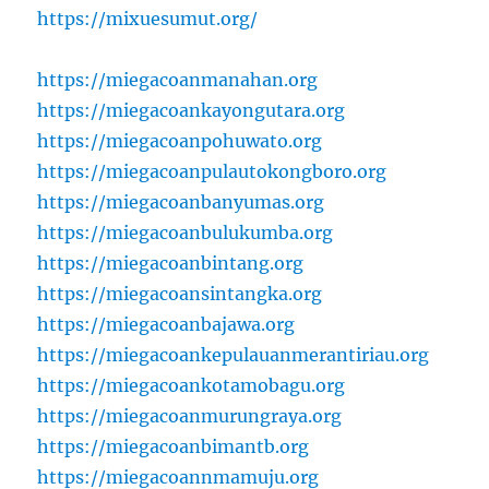
https://mixuesumut.org/
https://miegacoanmanahan.org
https://miegacoankayongutara.org
https://miegacoanpohuwato.org
https://miegacoanpulautokongboro.org
https://miegacoanbanyumas.org
https://miegacoanbulukumba.org
https://miegacoanbintang.org
https://miegacoansintangka.org
https://miegacoanbajawa.org
https://miegacoankepulauanmerantiriau.org
https://miegacoankotamobagu.org
https://miegacoanmurungraya.org
https://miegacoanbimantb.org
https://miegacoannmamuju.org