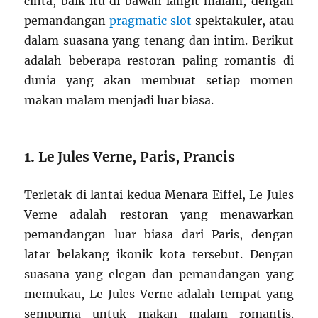
cinta, baik itu di bawah langit malam, dengan
pemandangan
pragmatic slot
spektakuler, atau
dalam suasana yang tenang dan intim. Berikut
adalah beberapa restoran paling romantis di
dunia yang akan membuat setiap momen
makan malam menjadi luar biasa.
1.
Le Jules Verne, Paris, Prancis
Terletak di lantai kedua Menara Eiffel, Le Jules
Verne adalah restoran yang menawarkan
pemandangan luar biasa dari Paris, dengan
latar belakang ikonik kota tersebut. Dengan
suasana yang elegan dan pemandangan yang
memukau, Le Jules Verne adalah tempat yang
sempurna untuk makan malam romantis.