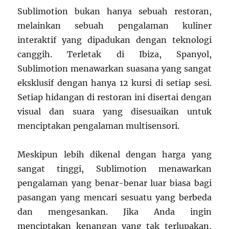
Sublimotion bukan hanya sebuah restoran,
melainkan sebuah pengalaman kuliner
interaktif yang dipadukan dengan teknologi
canggih. Terletak di Ibiza, Spanyol,
Sublimotion menawarkan suasana yang sangat
eksklusif dengan hanya 12 kursi di setiap sesi.
Setiap hidangan di restoran ini disertai dengan
visual dan suara yang disesuaikan untuk
menciptakan pengalaman multisensori.
Meskipun lebih dikenal dengan harga yang
sangat tinggi, Sublimotion menawarkan
pengalaman yang benar-benar luar biasa bagi
pasangan yang mencari sesuatu yang berbeda
dan mengesankan. Jika Anda ingin
menciptakan kenangan yang tak terlupakan,