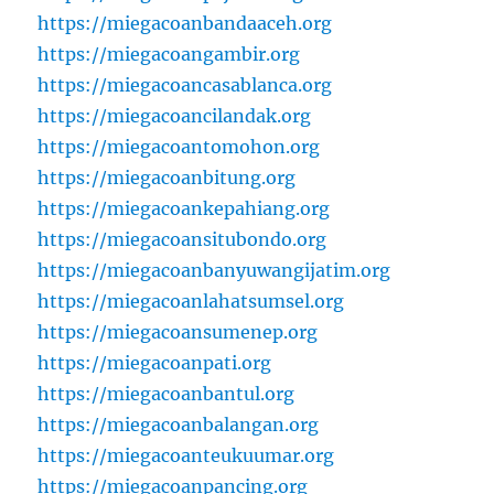
https://miegacoanbandaaceh.org
https://miegacoangambir.org
https://miegacoancasablanca.org
https://miegacoancilandak.org
https://miegacoantomohon.org
https://miegacoanbitung.org
https://miegacoankepahiang.org
https://miegacoansitubondo.org
https://miegacoanbanyuwangijatim.org
https://miegacoanlahatsumsel.org
https://miegacoansumenep.org
https://miegacoanpati.org
https://miegacoanbantul.org
https://miegacoanbalangan.org
https://miegacoanteukuumar.org
https://miegacoanpancing.org