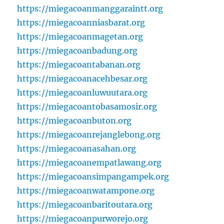
https://miegacoanmanggaraintt.org
https://miegacoanniasbarat.org
https://miegacoanmagetan.org
https://miegacoanbadung.org
https://miegacoantabanan.org
https://miegacoanacehbesar.org
https://miegacoanluwuutara.org
https://miegacoantobasamosir.org
https://miegacoanbuton.org
https://miegacoanrejanglebong.org
https://miegacoanasahan.org
https://miegacoanempatlawang.org
https://miegacoansimpangampek.org
https://miegacoanwatampone.org
https://miegacoanbaritoutara.org
https://miegacoanpurworejo.org