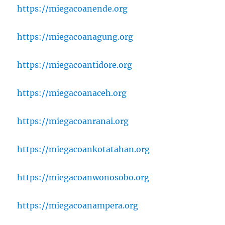
https://miegacoanende.org
https://miegacoanagung.org
https://miegacoantidore.org
https://miegacoanaceh.org
https://miegacoanranai.org
https://miegacoankotatahan.org
https://miegacoanwonosobo.org
https://miegacoanampera.org