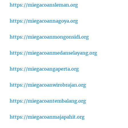
https://miegacoansleman.org
https://miegacoannagoya.org
https://miegacoanmongonsidi.org
https://miegacoanmedanselayang.org
https://miegacoangaperta.org
https://miegacoanwirobrajan.org
https://miegacoantembalang.org
https://miegacoanmajapahit.org