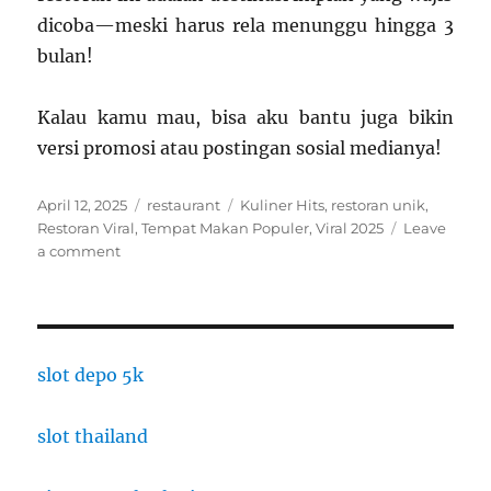
dicoba—meski harus rela menunggu hingga 3
bulan!
Kalau kamu mau, bisa aku bantu juga bikin
versi promosi atau postingan sosial medianya!
Posted
Categories
Tags
April 12, 2025
restaurant
Kuliner Hits
,
restoran unik
,
on
Restoran Viral
,
Tempat Makan Populer
,
Viral 2025
Leave
on
a comment
Restoran
Viral
Ini
Cuma
Ada
slot depo 5k
10
Kursi,
slot thailand
Tapi
Antriannya
Sampai