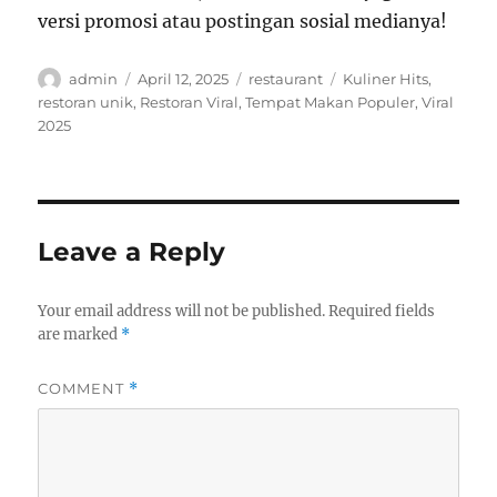
versi promosi atau postingan sosial medianya!
Author
Posted
Categories
Tags
admin
April 12, 2025
restaurant
Kuliner Hits
,
on
restoran unik
,
Restoran Viral
,
Tempat Makan Populer
,
Viral
2025
Leave a Reply
Your email address will not be published.
Required fields
are marked
*
COMMENT
*