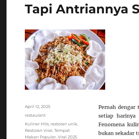
Tapi Antriannya 
Posted
April 12, 2025
Pernah dengar t
on
Categories
restaurant
setiap harinya
Tags
Kuliner Hits
,
restoran unik
,
Fenomena kuli
Restoran Viral
,
Tempat
bukan sekadar t
Makan Populer
,
Viral 2025