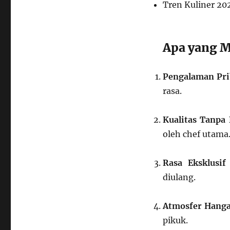
Tren Kuliner 20
Apa yang 
Pengalaman Pri
rasa.
Kualitas Tanp
oleh chef utama
Rasa Eksklusif
diulang.
Atmosfer Hanga
pikuk.