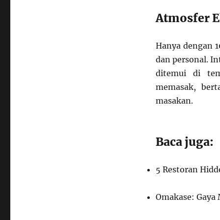
Atmosfer E
Hanya dengan 10
dan personal. In
ditemui di te
memasak, berta
masakan.
Baca juga:
5 Restoran Hidd
Omakase: Gaya 