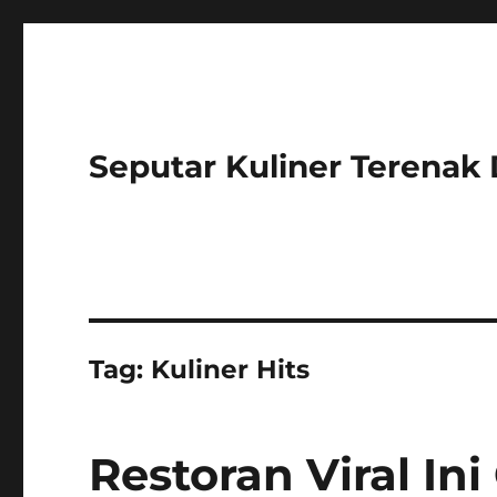
Seputar Kuliner Terenak 
Tag:
Kuliner Hits
Restoran Viral In