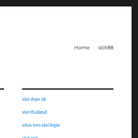
Home
slot88
slot depo 5k
slot thailand
situs toto slot login