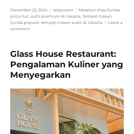
Posted
Categories
Tags
December 23, 2024
restaurant
Masakan khas Sunda
,
on
pizza hut
,
sushi premium di Jakarta
,
Tempat makan
Sunda populer
,
tempat makan sushi di Jakarta
Leave a
on
comment
Restoran
Pizza
Hut
Glass House Restaurant:
Pilihan
Favorit
Pengalaman Kuliner yang
untuk
Menyegarkan
Penggemar
Pizza