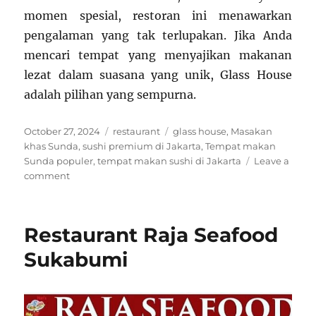
momen spesial, restoran ini menawarkan
pengalaman yang tak terlupakan. Jika Anda
mencari tempat yang menyajikan makanan
lezat dalam suasana yang unik, Glass House
adalah pilihan yang sempurna.
Posted
Categories
Tags
October 27, 2024
restaurant
glass house
,
Masakan
on
khas Sunda
,
sushi premium di Jakarta
,
Tempat makan
Sunda populer
,
tempat makan sushi di Jakarta
Leave a
on
comment
Glass
House
Restaurant:
Restaurant Raja Seafood
Pengalaman
Kuliner
Sukabumi
yang
Menyegarkan