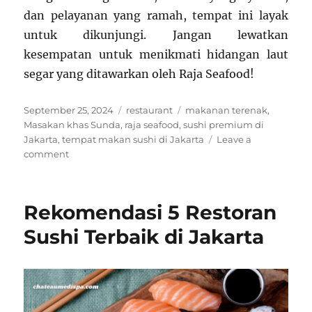
dan pelayanan yang ramah, tempat ini layak
untuk dikunjungi. Jangan lewatkan
kesempatan untuk menikmati hidangan laut
segar yang ditawarkan oleh Raja Seafood!
Posted
Categories
Tags
September 25, 2024
restaurant
makanan terenak
,
on
Masakan khas Sunda
,
raja seafood
,
sushi premium di
Jakarta
,
tempat makan sushi di Jakarta
Leave a
on
comment
Restaurant
Raja
Seafood
Rekomendasi 5 Restoran
Sukabumi
Sushi Terbaik di Jakarta