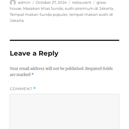
Author
Posted
Categories
Tags
admin
October 27, 2024
restaurant
glass
on
house
,
Masakan khas Sunda
,
sushi premium di Jakarta
,
Tempat makan Sunda populer
,
tempat makan sushi di
Jakarta
Leave a Reply
Your email address will not be published.
Required fields
are marked
*
COMMENT
*