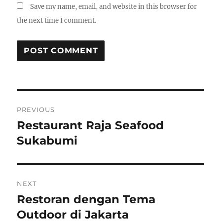
Save my name, email, and website in this browser for
the next time I comment.
Post
PREVIOUS
navigation
Restaurant Raja Seafood
Previous
post:
Sukabumi
NEXT
Restoran dengan Tema
Next
post:
Outdoor di Jakarta