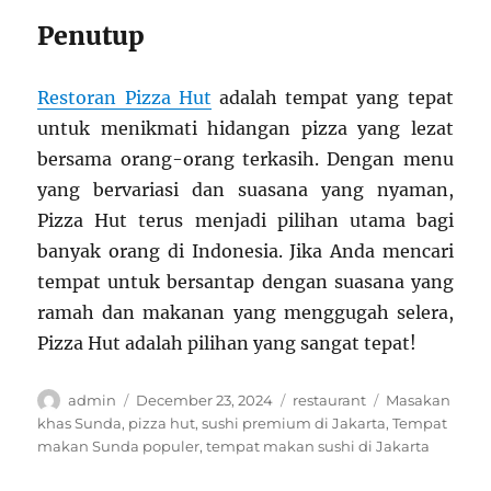
Penutup
Restoran Pizza Hut
adalah tempat yang tepat
untuk menikmati hidangan pizza yang lezat
bersama orang-orang terkasih. Dengan menu
yang bervariasi dan suasana yang nyaman,
Pizza Hut terus menjadi pilihan utama bagi
banyak orang di Indonesia. Jika Anda mencari
tempat untuk bersantap dengan suasana yang
ramah dan makanan yang menggugah selera,
Pizza Hut adalah pilihan yang sangat tepat!
Author
Posted
Categories
Tags
admin
December 23, 2024
restaurant
Masakan
on
khas Sunda
,
pizza hut
,
sushi premium di Jakarta
,
Tempat
makan Sunda populer
,
tempat makan sushi di Jakarta