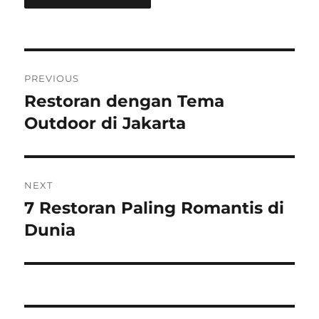
Post
PREVIOUS
navigation
Restoran dengan Tema
Previous
post:
Outdoor di Jakarta
NEXT
7 Restoran Paling Romantis di
Next
post:
Dunia