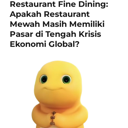
Restaurant Fine Dining:
Eksplorasi
Kuliner
Apakah Restaurant
Indonesia:
Mewah Masih Memiliki
Bakmi
Godog
Pasar di Tengah Krisis
dan
Seafood
Ekonomi Global?
Makassar
Jadi
Favorit