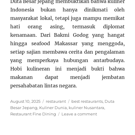
Duta Besar Jepang membuktikan bahwa kuliner
Indonesia bukan hanya dinikmati oleh
masyarakat lokal, tetapi juga mampu memikat
hati orang asing, termasuk diplomat
kenamaan. Dari Bakmi Godog yang hangat
hingga seafood Makassar yang menggoda,
setiap sajian membawa cerita dan pengalaman
yang memperkaya hubungan antarbudaya.
Hobi kulineran ini menjadi bukti bahwa
makanan dapat menjadi jembatan
persahabatan lintas negara.
Posted
Categories
Tags
August 10, 2025
restaurant
best restaurants
,
Duta
on
Besar Jepang
,
Kuliner Dunia
,
kuliner Nusantara
,
on
Restaurant Fine Dining
Leave a comment
Duta
Besar
Jepang