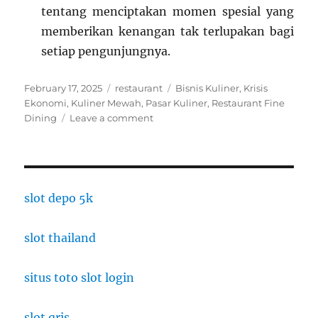
tentang menciptakan momen spesial yang
memberikan kenangan tak terlupakan bagi
setiap pengunjungnya.
Posted
Categories
Tags
February 17, 2025
restaurant
Bisnis Kuliner
,
Krisis
on
Ekonomi
,
Kuliner Mewah
,
Pasar Kuliner
,
Restaurant Fine
on
Dining
Leave a comment
Restaurant
Fine
Dining:
Apakah
Restaurant
slot depo 5k
Mewah
Masih
slot thailand
Memiliki
Pasar
di
situs toto slot login
Tengah
Krisis
Ekonomi
slot qris