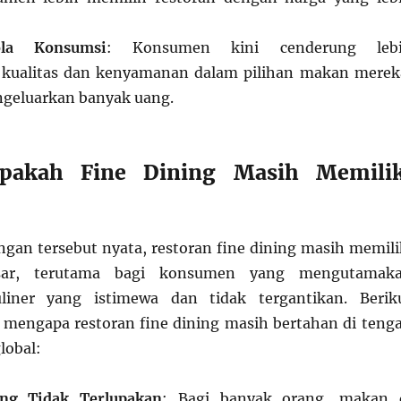
la Konsumsi
: Konsumen kini cenderung leb
ualitas dan kenyamanan dalam pilihan makan merek
ngeluarkan banyak uang.
pakah Fine Dining Masih Memilik
gan tersebut nyata, restoran fine dining masih memili
sar, terutama bagi konsumen yang mengutamak
liner yang istimewa dan tidak tergantikan. Berik
 mengapa restoran fine dining masih bertahan di teng
lobal:
ng Tidak Terlupakan
: Bagi banyak orang, makan 