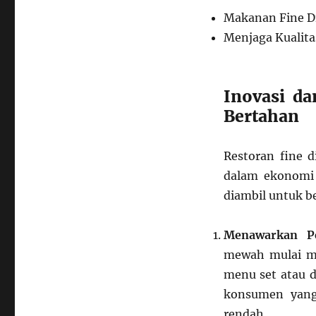
Makanan Fine Di
Menjaga Kualita
Inovasi d
Bertahan
Restoran fine d
dalam ekonomi 
diambil untuk b
Menawarkan Pe
mewah mulai me
menu set atau d
konsumen yang
rendah.