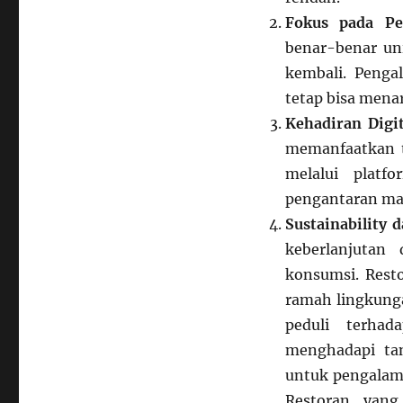
Fokus pada Pe
benar-benar un
kembali. Penga
tetap bisa mena
Kehadiran Digit
memanfaatkan t
melalui platf
pengantaran mak
Sustainability 
keberlanjutan
konsumsi. Rest
ramah lingkunga
peduli terhad
menghadapi tan
untuk pengalama
Restoran yang