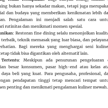
ining bukan hanya sekadar makan, tetapi juga merupak
ial dan budaya yang memberikan kenikmatan lebih da
an. Pengalaman ini menjadi salah satu cara unt
ari rutinitas dan menikmati momen spesial.
eunikan
: Restoran fine dining selalu menonjolkan kualit
erbaik, teknik memasak yang luar biasa, dan pelayan
rhatian. Bagi mereka yang menghargai seni kuline
etap tidak bisa digantikan oleh alternatif lain.
Tertentu
: Meskipun ada penurunan pengeluaran 
ian besar konsumen, pasar high-end atau kelas at
daya beli yang kuat. Para pengusaha, profesional, d
engan pendapatan tinggi tetap mencari tempat unt
n penting dan menikmati pengalaman kuliner mewah.