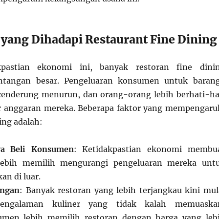
yang Dihadapi Restaurant Fine Dining
kpastian ekonomi ini, banyak restoran fine dini
ntangan besar. Pengeluaran konsumen untuk baran
enderung menurun, dan orang-orang lebih berhati-ha
 anggaran mereka. Beberapa faktor yang mempengaru
ning adalah:
a Beli Konsumen
: Ketidakpastian ekonomi membu
lebih memilih mengurangi pengeluaran mereka unt
an di luar.
ingan
: Banyak restoran yang lebih terjangkau kini mul
engalaman kuliner yang tidak kalah memuaska
men lebih memilih restoran dengan harga yang leb