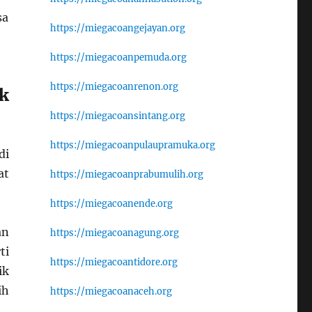
sa
https://miegacoangejayan.org
https://miegacoanpemuda.org
https://miegacoanrenon.org
k
https://miegacoansintang.org
https://miegacoanpulaupramuka.org
di
at
https://miegacoanprabumulih.org
https://miegacoanende.org
an
https://miegacoanagung.org
ti
https://miegacoantidore.org
ik
ih
https://miegacoanaceh.org