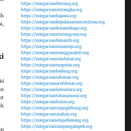
https://miegacoanbintang.org
https://miegacoansintangka.org
ih
https://miegacoanbajawa.org
https://miegacoankepulauanmerantiriau.org
a,
https://miegacoankotamobagu.org
https://miegacoanmurungraya.org
https://miegacoanbimantb.org
https://miegacoannmamuju.org
https://miegacoanmanggaraintt.org
i
https://miegacoanniasbarat.org
https://miegacoanmagetan.org
https://miegacoanbadung.org
https://miegacoantabanan.org
ki
https://miegacoanacehbesar.org
an
https://miegacoanluwuutara.org
https://miegacoantobasamosir.org
ut
https://miegacoanbuton.org
ah
https://miegacoanrejanglebong.org
https://miegacoanasahan.org
https://miegacoanempatlawang.org
https://miegacoansimpangampek.org
di