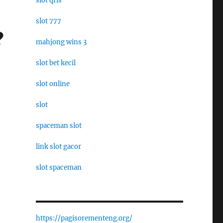
slot qris
slot 777
?
mahjong wins 3
slot bet kecil
slot online
slot
spaceman slot
link slot gacor
slot spaceman
https://pagisorementeng.org/