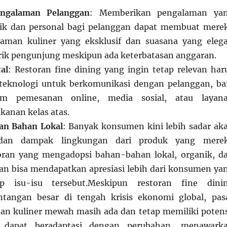
ngalaman Pelanggan
: Memberikan pengalaman ya
ik dan personal bagi pelanggan dapat membuat mere
laman kuliner yang eksklusif dan suasana yang eleg
rik pengunjung meskipun ada keterbatasan anggaran.
al
: Restoran fine dining yang ingin tetap relevan har
eknologi untuk berkomunikasi dengan pelanggan, ba
orm pemesanan online, media sosial, atau layan
anan kelas atas.
dan Bahan Lokal
: Banyak konsumen kini lebih sadar ak
 dan dampak lingkungan dari produk yang mere
oran yang mengadopsi bahan-bahan lokal, organik, d
n bisa mendapatkan apresiasi lebih dari konsumen ya
ap isu-isu tersebut.Meskipun restoran fine dini
tangan besar di tengah krisis ekonomi global, pas
n kuliner mewah masih ada dan tetap memiliki potens
 dapat beradaptasi dengan perubahan, menawark