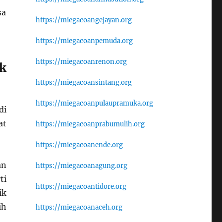
sa
https://miegacoangejayan.org
https://miegacoanpemuda.org
https://miegacoanrenon.org
k
https://miegacoansintang.org
https://miegacoanpulaupramuka.org
di
at
https://miegacoanprabumulih.org
https://miegacoanende.org
an
https://miegacoanagung.org
ti
https://miegacoantidore.org
ik
ih
https://miegacoanaceh.org