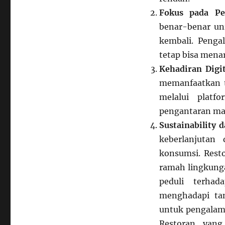
Fokus pada Pe
benar-benar un
kembali. Penga
tetap bisa mena
Kehadiran Digit
memanfaatkan t
melalui platf
pengantaran mak
Sustainability 
keberlanjutan
konsumsi. Rest
ramah lingkunga
peduli terhad
menghadapi tan
untuk pengalama
Restoran yang