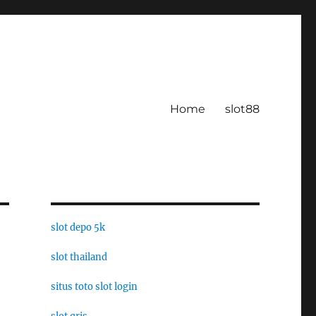
Home
slot88
slot depo 5k
slot thailand
situs toto slot login