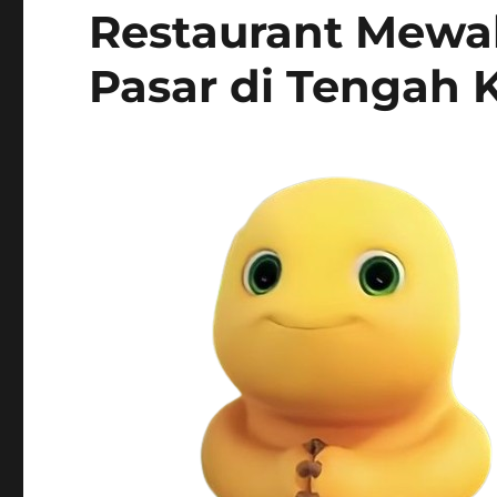
Restaurant Mewa
Pasar di Tengah 