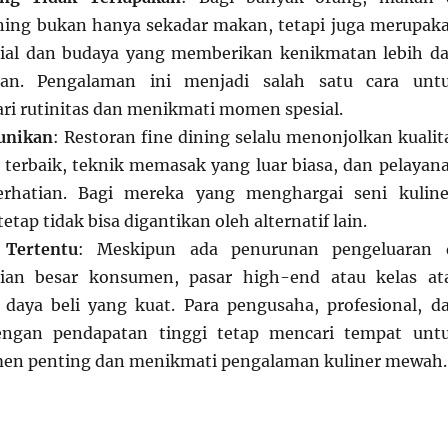
ining bukan hanya sekadar makan, tetapi juga merupak
ial dan budaya yang memberikan kenikmatan lebih da
an. Pengalaman ini menjadi salah satu cara unt
ari rutinitas dan menikmati momen spesial.
eunikan
: Restoran fine dining selalu menonjolkan kualit
erbaik, teknik memasak yang luar biasa, dan pelayan
rhatian. Bagi mereka yang menghargai seni kuline
etap tidak bisa digantikan oleh alternatif lain.
Tertentu
: Meskipun ada penurunan pengeluaran 
ian besar konsumen, pasar high-end atau kelas at
daya beli yang kuat. Para pengusaha, profesional, d
engan pendapatan tinggi tetap mencari tempat unt
n penting dan menikmati pengalaman kuliner mewah.