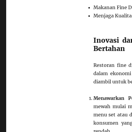
Makanan Fine Di
Menjaga Kualita
Inovasi d
Bertahan
Restoran fine d
dalam ekonomi 
diambil untuk b
Menawarkan Pe
mewah mulai me
menu set atau d
konsumen yang
rendah.