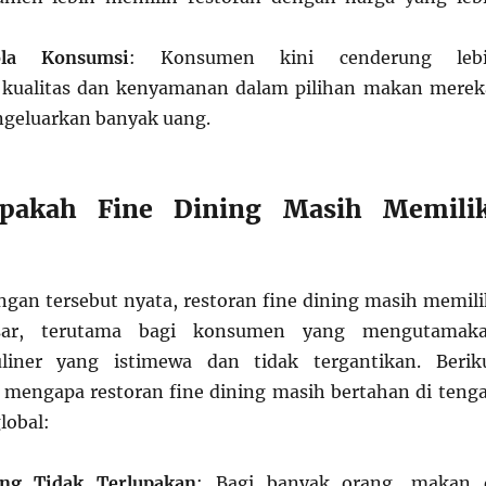
la Konsumsi
: Konsumen kini cenderung leb
ualitas dan kenyamanan dalam pilihan makan merek
ngeluarkan banyak uang.
pakah Fine Dining Masih Memilik
gan tersebut nyata, restoran fine dining masih memili
sar, terutama bagi konsumen yang mengutamak
liner yang istimewa dan tidak tergantikan. Berik
 mengapa restoran fine dining masih bertahan di teng
lobal:
ng Tidak Terlupakan
: Bagi banyak orang, makan 