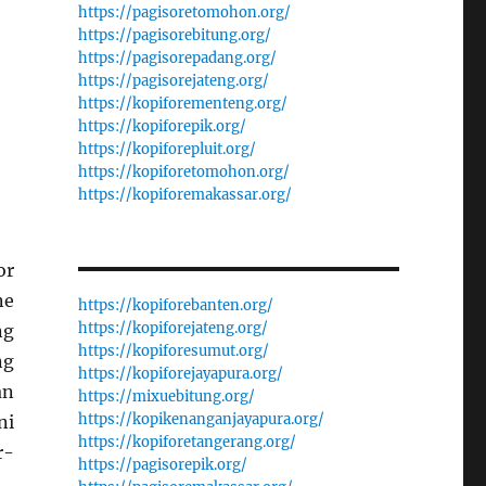
https://pagisoretomohon.org/
https://pagisorebitung.org/
https://pagisorepadang.org/
https://pagisorejateng.org/
https://kopiforementeng.org/
https://kopiforepik.org/
https://kopiforepluit.org/
https://kopiforetomohon.org/
https://kopiforemakassar.org/
or
ne
https://kopiforebanten.org/
https://kopiforejateng.org/
ng
https://kopiforesumut.org/
ng
https://kopiforejayapura.org/
an
https://mixuebitung.org/
https://kopikenanganjayapura.org/
ni
https://kopiforetangerang.org/
r-
https://pagisorepik.org/