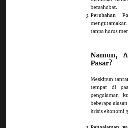
bersahabat.
Perubahan Po
mengutamakan k
tanpa harus me
Namun, A
Pasar?
Meskipun tantan
tempat di pa
pengalaman ku
beberapa alasan
krisis ekonomi g
Pengalaman ya