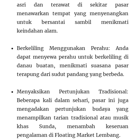
asri dan terawat di sekitar pasar
menawarkan tempat yang menyenangkan
untuk bersantai sambil menikmati
keindahan alam.
Berkeliling Menggunakan Perahu: Anda
dapat menyewa perahu untuk berkeliling di
danau buatan, menikmati suasana pasar
terapung dari sudut pandang yang berbeda.
Menyaksikan Pertunjukan Tradisional:
Beberapa kali dalam sehari, pasar ini juga
mengadakan pertunjukan budaya yang
menampilkan tarian tradisional atau musik
khas Sunda, menambah keseruan
pengalaman di Floating Market Lembang.