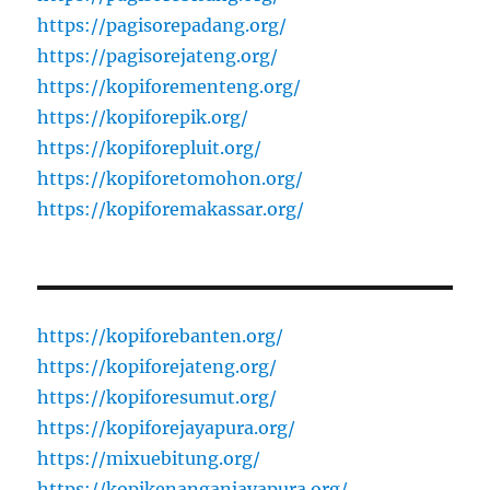
https://pagisorepadang.org/
https://pagisorejateng.org/
https://kopiforementeng.org/
https://kopiforepik.org/
https://kopiforepluit.org/
https://kopiforetomohon.org/
https://kopiforemakassar.org/
https://kopiforebanten.org/
https://kopiforejateng.org/
https://kopiforesumut.org/
https://kopiforejayapura.org/
https://mixuebitung.org/
https://kopikenanganjayapura.org/