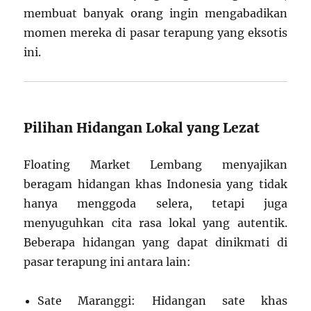
membuat banyak orang ingin mengabadikan
momen mereka di pasar terapung yang eksotis
ini.
Pilihan Hidangan Lokal yang Lezat
Floating Market Lembang menyajikan
beragam hidangan khas Indonesia yang tidak
hanya menggoda selera, tetapi juga
menyuguhkan cita rasa lokal yang autentik.
Beberapa hidangan yang dapat dinikmati di
pasar terapung ini antara lain:
Sate Maranggi: Hidangan sate khas