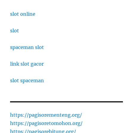
slot online
slot
spaceman slot
link slot gacor
slot spaceman
https://pagisorementeng.org/
https://pagisoretomohon.org/
https://pagisorebitung.org/