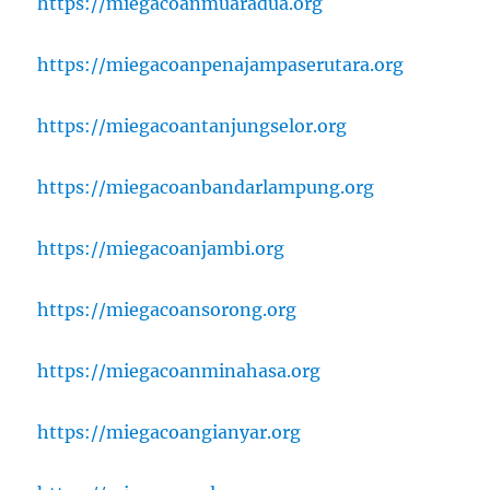
https://miegacoanmuaradua.org
https://miegacoanpenajampaserutara.org
https://miegacoantanjungselor.org
https://miegacoanbandarlampung.org
https://miegacoanjambi.org
https://miegacoansorong.org
https://miegacoanminahasa.org
https://miegacoangianyar.org