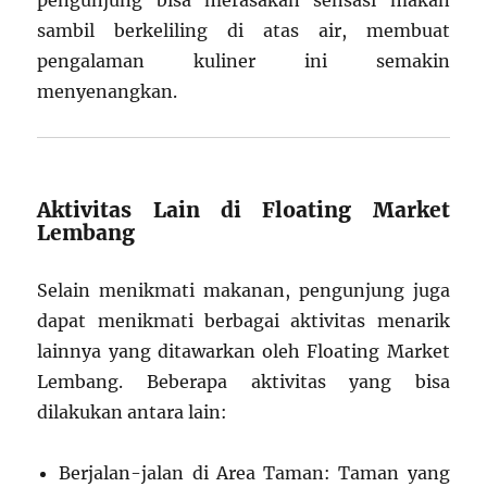
sambil berkeliling di atas air, membuat
pengalaman kuliner ini semakin
menyenangkan.
Aktivitas Lain di Floating Market
Lembang
Selain menikmati makanan, pengunjung juga
dapat menikmati berbagai aktivitas menarik
lainnya yang ditawarkan oleh Floating Market
Lembang. Beberapa aktivitas yang bisa
dilakukan antara lain:
Berjalan-jalan di Area Taman: Taman yang