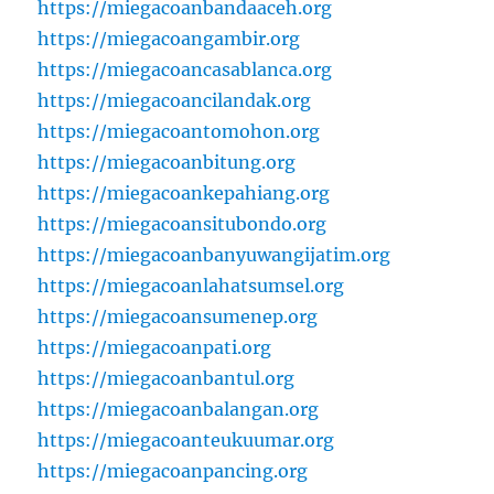
https://miegacoanbandaaceh.org
https://miegacoangambir.org
https://miegacoancasablanca.org
https://miegacoancilandak.org
https://miegacoantomohon.org
https://miegacoanbitung.org
https://miegacoankepahiang.org
https://miegacoansitubondo.org
https://miegacoanbanyuwangijatim.org
https://miegacoanlahatsumsel.org
https://miegacoansumenep.org
https://miegacoanpati.org
https://miegacoanbantul.org
https://miegacoanbalangan.org
https://miegacoanteukuumar.org
https://miegacoanpancing.org