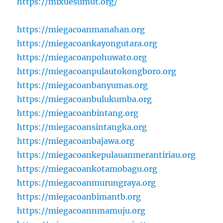
https://mixuesumut.org/
https://miegacoanmanahan.org
https://miegacoankayongutara.org
https://miegacoanpohuwato.org
https://miegacoanpulautokongboro.org
https://miegacoanbanyumas.org
https://miegacoanbulukumba.org
https://miegacoanbintang.org
https://miegacoansintangka.org
https://miegacoanbajawa.org
https://miegacoankepulauanmerantiriau.org
https://miegacoankotamobagu.org
https://miegacoanmurungraya.org
https://miegacoanbimantb.org
https://miegacoannmamuju.org