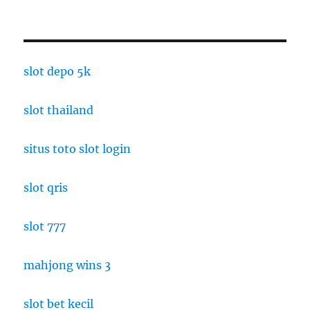
Floating
Market
Lembang:
Menikmati
Kuliner
slot depo 5k
Lokal
dengan
slot thailand
Suasana
Pasar
Terapung
situs toto slot login
yang
Unik
slot qris
slot 777
mahjong wins 3
slot bet kecil