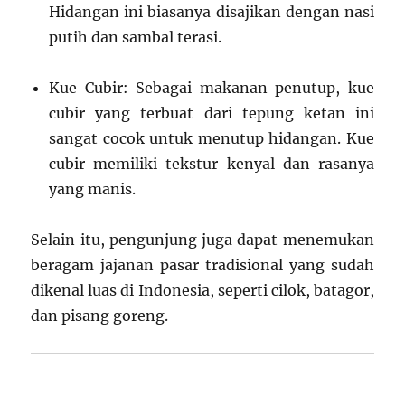
Hidangan ini biasanya disajikan dengan nasi
putih dan sambal terasi.
Kue Cubir: Sebagai makanan penutup, kue
cubir yang terbuat dari tepung ketan ini
sangat cocok untuk menutup hidangan. Kue
cubir memiliki tekstur kenyal dan rasanya
yang manis.
Selain itu, pengunjung juga dapat menemukan
beragam jajanan pasar tradisional yang sudah
dikenal luas di Indonesia, seperti cilok, batagor,
dan pisang goreng.