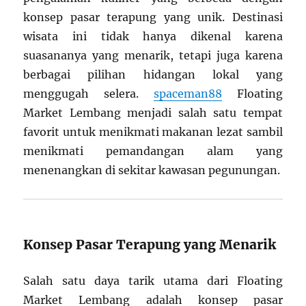
konsep pasar terapung yang unik. Destinasi
wisata ini tidak hanya dikenal karena
suasananya yang menarik, tetapi juga karena
berbagai pilihan hidangan lokal yang
menggugah selera.
spaceman88
Floating
Market Lembang menjadi salah satu tempat
favorit untuk menikmati makanan lezat sambil
menikmati pemandangan alam yang
menenangkan di sekitar kawasan pegunungan.
Konsep Pasar Terapung yang Menarik
Salah satu daya tarik utama dari Floating
Market Lembang adalah konsep pasar