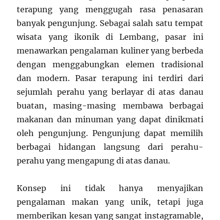
terapung yang menggugah rasa penasaran
banyak pengunjung. Sebagai salah satu tempat
wisata yang ikonik di Lembang, pasar ini
menawarkan pengalaman kuliner yang berbeda
dengan menggabungkan elemen tradisional
dan modern. Pasar terapung ini terdiri dari
sejumlah perahu yang berlayar di atas danau
buatan, masing-masing membawa berbagai
makanan dan minuman yang dapat dinikmati
oleh pengunjung. Pengunjung dapat memilih
berbagai hidangan langsung dari perahu-
perahu yang mengapung di atas danau.
Konsep ini tidak hanya menyajikan
pengalaman makan yang unik, tetapi juga
memberikan kesan yang sangat instagramable,