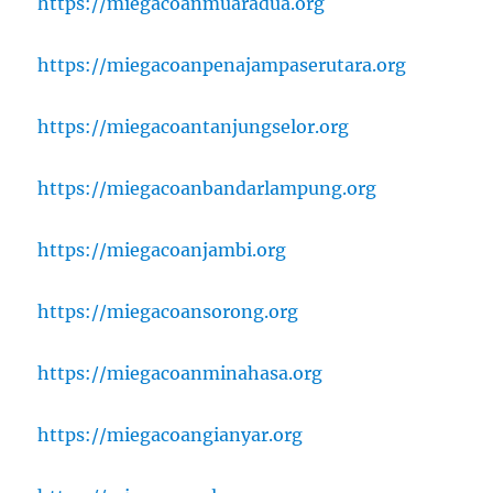
https://miegacoanmuaradua.org
https://miegacoanpenajampaserutara.org
https://miegacoantanjungselor.org
https://miegacoanbandarlampung.org
https://miegacoanjambi.org
https://miegacoansorong.org
https://miegacoanminahasa.org
https://miegacoangianyar.org