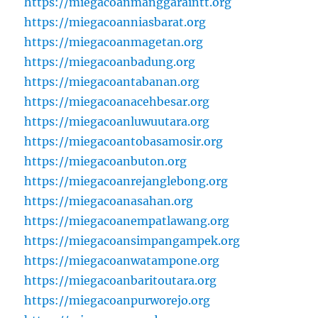
https://miegacoanmanggaraintt.org
https://miegacoanniasbarat.org
https://miegacoanmagetan.org
https://miegacoanbadung.org
https://miegacoantabanan.org
https://miegacoanacehbesar.org
https://miegacoanluwuutara.org
https://miegacoantobasamosir.org
https://miegacoanbuton.org
https://miegacoanrejanglebong.org
https://miegacoanasahan.org
https://miegacoanempatlawang.org
https://miegacoansimpangampek.org
https://miegacoanwatampone.org
https://miegacoanbaritoutara.org
https://miegacoanpurworejo.org