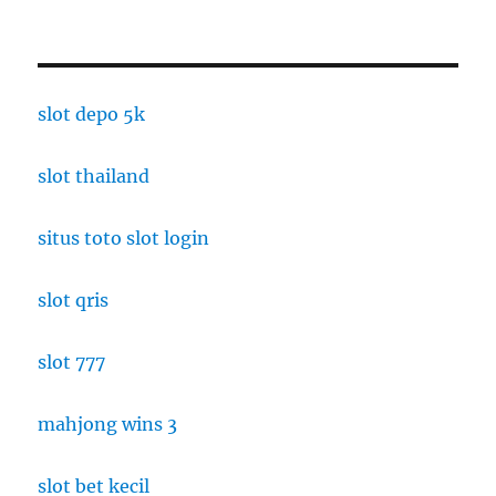
Floating
Market
Lembang:
Menikmati
Kuliner
slot depo 5k
Lokal
dengan
slot thailand
Suasana
Pasar
Terapung
situs toto slot login
yang
Unik
slot qris
slot 777
mahjong wins 3
slot bet kecil