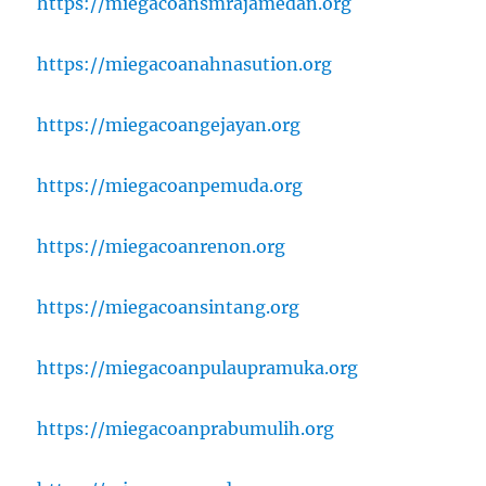
https://miegacoansmrajamedan.org
https://miegacoanahnasution.org
https://miegacoangejayan.org
https://miegacoanpemuda.org
https://miegacoanrenon.org
https://miegacoansintang.org
https://miegacoanpulaupramuka.org
https://miegacoanprabumulih.org