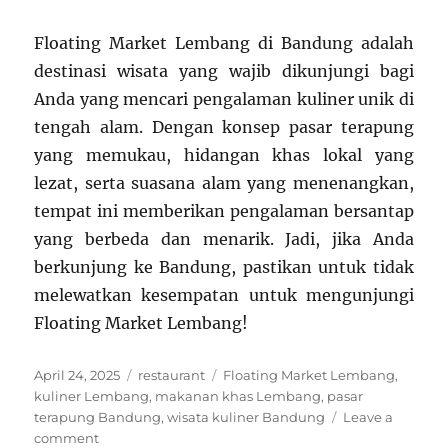
Floating Market Lembang di Bandung adalah
destinasi wisata yang wajib dikunjungi bagi
Anda yang mencari pengalaman kuliner unik di
tengah alam. Dengan konsep pasar terapung
yang memukau, hidangan khas lokal yang
lezat, serta suasana alam yang menenangkan,
tempat ini memberikan pengalaman bersantap
yang berbeda dan menarik. Jadi, jika Anda
berkunjung ke Bandung, pastikan untuk tidak
melewatkan kesempatan untuk mengunjungi
Floating Market Lembang!
Posted
Categories
Tags
April 24, 2025
restaurant
Floating Market Lembang
,
on
kuliner Lembang
,
makanan khas Lembang
,
pasar
terapung Bandung
,
wisata kuliner Bandung
Leave a
on
comment