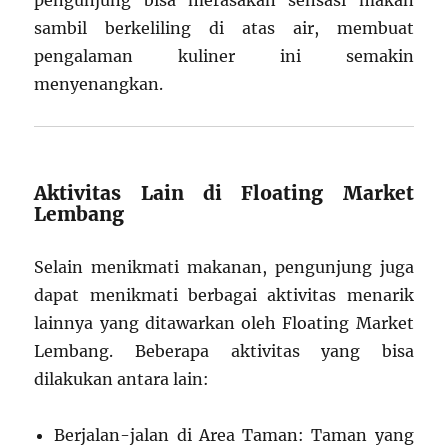
sambil berkeliling di atas air, membuat
pengalaman kuliner ini semakin
menyenangkan.
Aktivitas Lain di Floating Market
Lembang
Selain menikmati makanan, pengunjung juga
dapat menikmati berbagai aktivitas menarik
lainnya yang ditawarkan oleh Floating Market
Lembang. Beberapa aktivitas yang bisa
dilakukan antara lain:
Berjalan-jalan di Area Taman: Taman yang