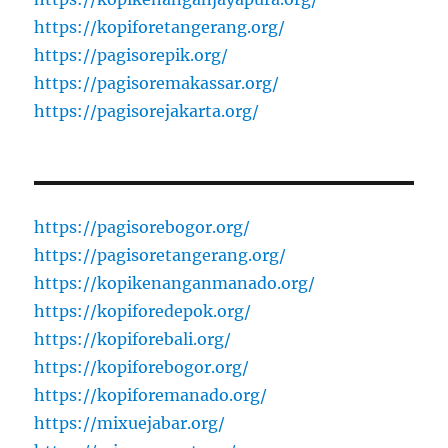
https://kopiforetangerang.org/
https://pagisorepik.org/
https://pagisoremakassar.org/
https://pagisorejakarta.org/
https://pagisorebogor.org/
https://pagisoretangerang.org/
https://kopikenanganmanado.org/
https://kopiforedepok.org/
https://kopiforebali.org/
https://kopiforebogor.org/
https://kopiforemanado.org/
https://mixuejabar.org/