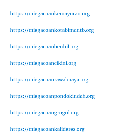
https://miegacoankemayoran.org
https://miegacoankotabimantb.org
https://miegacoanbenhil.org
https://miegacoancikini.org
https://miegacoanrawabuaya.org
https://miegacoanpondokindah.org
https://miegacoangrogol.org
https://miegacoankalideres.org