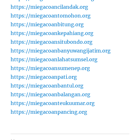
https://miegacoancilandak.org
https://miegacoantomohon.org
https://miegacoanbitung.org
https://miegacoankepahiang.org
https://miegacoansitubondo.org
https://miegacoanbanyuwangijatim.org
https://miegacoanlahatsumsel.org
https://miegacoansumenep.org
https://miegacoanpati.org
https://miegacoanbantul.org
https://miegacoanbalangan.org
https://miegacoanteukuumar.org
https://miegacoanpancing.org