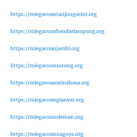
https://miegacoantanjungselor.org
https://miegacoanbandarlampung.org
https://miegacoanjambi.org
https://miegacoansorong.org
https://miegacoanminahasa.org
https://miegacoangianyar.org
https://miegacoansleman.org
https://miegacoannagoya.org