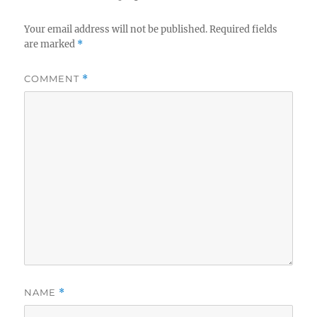
Your email address will not be published.
Required fields
are marked
*
COMMENT
*
NAME
*