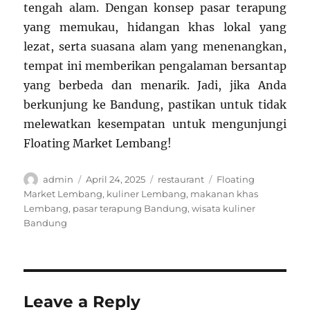
tengah alam. Dengan konsep pasar terapung
yang memukau, hidangan khas lokal yang
lezat, serta suasana alam yang menenangkan,
tempat ini memberikan pengalaman bersantap
yang berbeda dan menarik. Jadi, jika Anda
berkunjung ke Bandung, pastikan untuk tidak
melewatkan kesempatan untuk mengunjungi
Floating Market Lembang!
Author
Posted
Categories
Tags
admin
April 24, 2025
restaurant
Floating
on
Market Lembang
,
kuliner Lembang
,
makanan khas
Lembang
,
pasar terapung Bandung
,
wisata kuliner
Bandung
Leave a Reply