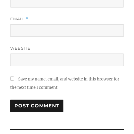
EMAIL
*
WEBSITE
Save my name, email, and website in this browser for
the next time I comment.