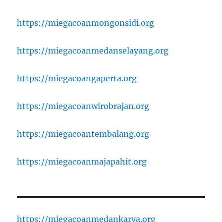
https://miegacoanmongonsidi.org
https://miegacoanmedanselayang.org
https://miegacoangaperta.org
https://miegacoanwirobrajan.org
https://miegacoantembalang.org
https://miegacoanmajapahit.org
https://miegacoanmedankarya.org