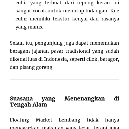
cubir yang terbuat dari tepung ketan ini
sangat cocok untuk menutup hidangan. Kue
cubir memiliki tekstur kenyal dan rasanya
yang manis.
Selain itu, pengunjung juga dapat menemukan
beragam jajanan pasar tradisional yang sudah
dikenal luas di Indonesia, seperti cilok, batagor,
dan pisang goreng.
Suasana yang Menenangkan di
Tengah Alam
Floating Market Lembang tidak hanya
menawarkan makanan yang lezat, tetapi juga