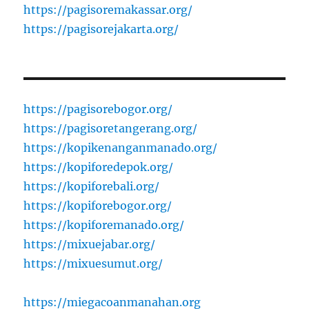
https://pagisoremakassar.org/
https://pagisorejakarta.org/
https://pagisorebogor.org/
https://pagisoretangerang.org/
https://kopikenanganmanado.org/
https://kopiforedepok.org/
https://kopiforebali.org/
https://kopiforebogor.org/
https://kopiforemanado.org/
https://mixuejabar.org/
https://mixuesumut.org/
https://miegacoanmanahan.org