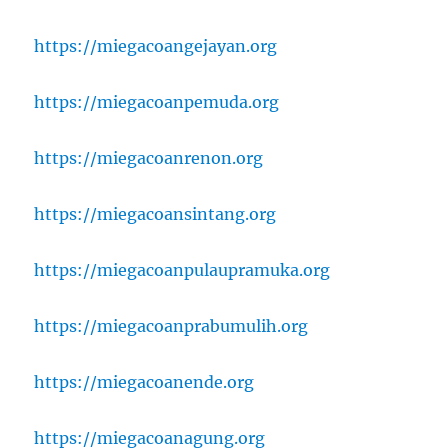
https://miegacoangejayan.org
https://miegacoanpemuda.org
https://miegacoanrenon.org
https://miegacoansintang.org
https://miegacoanpulaupramuka.org
https://miegacoanprabumulih.org
https://miegacoanende.org
https://miegacoanagung.org