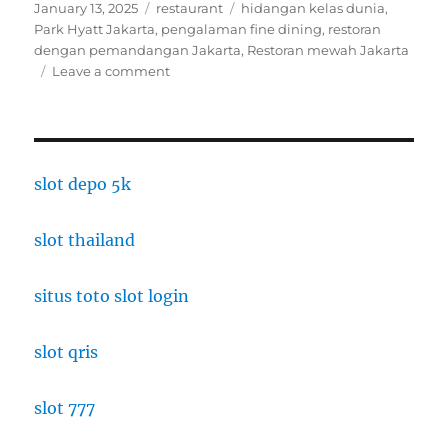
Posted
Categories
Tags
January 13, 2025
restaurant
hidangan kelas dunia
,
on
Park Hyatt Jakarta
,
pengalaman fine dining
,
restoran
dengan pemandangan Jakarta
,
Restoran mewah Jakarta
on
Leave a comment
Park
Hyatt
Jakarta:
Restoran
Mewah
slot depo 5k
dengan
Pemandangan
slot thailand
Spektakuler
situs toto slot login
slot qris
slot 777