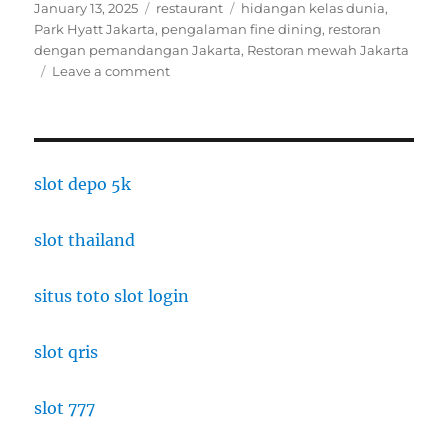
Posted
Categories
Tags
January 13, 2025
restaurant
hidangan kelas dunia
,
on
Park Hyatt Jakarta
,
pengalaman fine dining
,
restoran
dengan pemandangan Jakarta
,
Restoran mewah Jakarta
on
Leave a comment
Park
Hyatt
Jakarta:
Restoran
Mewah
slot depo 5k
dengan
Pemandangan
slot thailand
Spektakuler
situs toto slot login
slot qris
slot 777