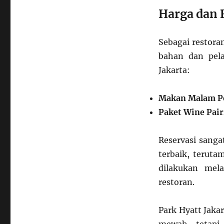
Harga dan 
Sebagai restora
bahan dan pela
Jakarta:
Makan Malam Pe
Paket Wine Pair
Reservasi sang
terbaik, teruta
dilakukan mela
restoran.
Park Hyatt Jaka
mewah, tetapi