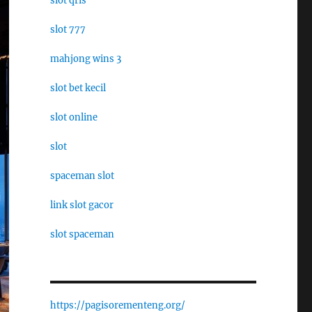
slot qris
slot 777
mahjong wins 3
slot bet kecil
slot online
slot
spaceman slot
link slot gacor
slot spaceman
https://pagisorementeng.org/