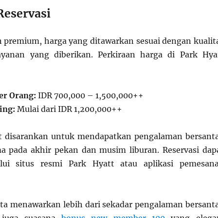
Reservasi
n premium, harga yang ditawarkan sesuai dengan kualit
yanan yang diberikan. Perkiraan harga di Park Hya
r Orang:
IDR 700,000 – 1,500,000++
ing:
Mulai dari IDR 1,200,000++
at disarankan untuk mendapatkan pengalaman bersant
ma pada akhir pekan dan musim liburan. Reservasi dap
lui situs resmi Park Hyatt atau aplikasi pemesan
rta menawarkan lebih dari sekadar pengalaman bersant
 juga suasana
bonus new member 100
yang elega