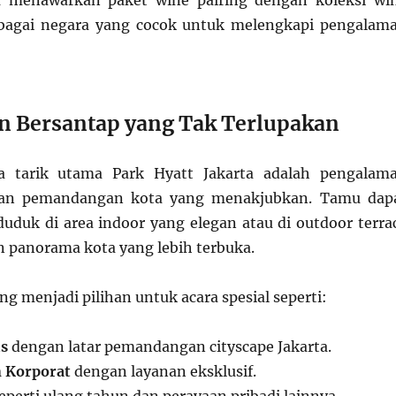
erbagai negara yang cocok untuk melengkapi pengalam
 Bersantap yang Tak Terlupakan
a tarik utama Park Hyatt Jakarta adalah pengalam
gan pemandangan kota yang menakjubkan. Tamu dap
uduk di area indoor yang elegan atau di outdoor terra
 panorama kota yang lebih terbuka.
ing menjadi pilihan untuk acara spesial seperti:
s
dengan latar pemandangan cityscape Jakarta.
n Korporat
dengan layanan eksklusif.
eperti ulang tahun dan perayaan pribadi lainnya.