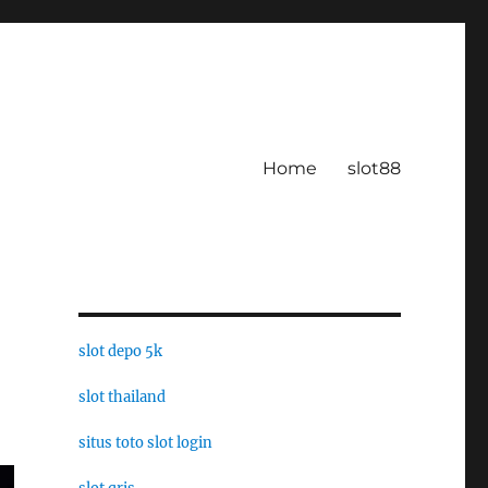
Home
slot88
slot depo 5k
slot thailand
situs toto slot login