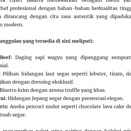
chef profesional dengan bahan-bahan berkualitas tingg
n dirancang dengan cita rasa autentik yang dipaduk
n modern.
nggulan yang tersedia di sini meliputi:
Beef:
Daging sapi wagyu yang dipanggang sempur
ial.
:
Pilihan hidangan laut segar seperti lobster, tiram, d
ikan dengan dressing eksklusif.
Risotto krim dengan aroma truffle yang khas.
mi:
Hidangan Jepang segar dengan presentasi elegan.
rts:
Aneka pencuci mulut seperti chocolate lava cake d
buah segar.
a menawarkan paket wine pairing dengan koleksi wi