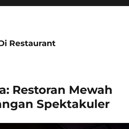
Di Restaurant
ta: Restoran Mewah
ngan Spektakuler