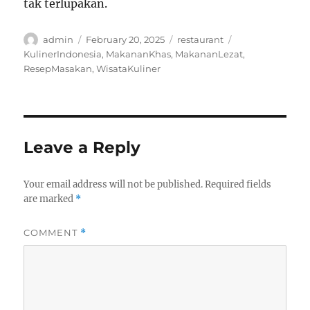
tak terlupakan.
Author
Posted
Categories
Tags
admin
February 20, 2025
restaurant
on
KulinerIndonesia
,
MakananKhas
,
MakananLezat
,
ResepMasakan
,
WisataKuliner
Leave a Reply
Your email address will not be published.
Required fields
are marked
*
COMMENT
*