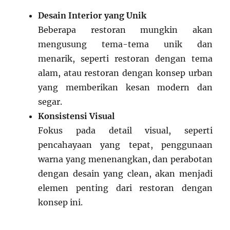
Desain Interior yang Unik
Beberapa restoran mungkin akan
mengusung tema-tema unik dan
menarik, seperti restoran dengan tema
alam, atau restoran dengan konsep urban
yang memberikan kesan modern dan
segar.
Konsistensi Visual
Fokus pada detail visual, seperti
pencahayaan yang tepat, penggunaan
warna yang menenangkan, dan perabotan
dengan desain yang clean, akan menjadi
elemen penting dari restoran dengan
konsep ini.