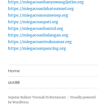
https://miegacoanbanyuwangijatim.org
https://miegacoanlahatsumsel.org
https://miegacoansumenep.org
https://miegacoanpati.org
https://miegacoanbantul.org
https://miegacoanbalangan.org
https://miegacoanteukuumar.org
https://miegacoanpancing.org
Home
slot88
Seputar Kuliner Terenak Di Restaurant
Proudly powered
by WordPress