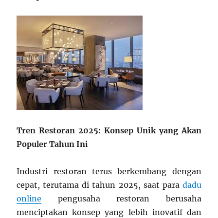
Tren Restoran 2025: Konsep Unik yang Akan
Populer Tahun Ini
Industri restoran terus berkembang dengan
cepat, terutama di tahun 2025, saat para
dadu
online
pengusaha restoran berusaha
menciptakan konsep yang lebih inovatif dan