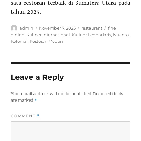
satu restoran terbaik di Sumatera Utara pada
tahun 2025.
Author
Posted
Categories
Tags
admin
November 7, 2025
restaurant
fine
on
dining
,
Kuliner Internasional
,
Kuliner Legendaris
,
Nuansa
Kolonial
,
Restoran Medan
Leave a Reply
Your email address will not be published.
Required fields
are marked
*
COMMENT
*