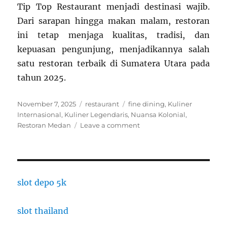
Tip Top Restaurant menjadi destinasi wajib.
Dari sarapan hingga makan malam, restoran
ini tetap menjaga kualitas, tradisi, dan
kepuasan pengunjung, menjadikannya salah
satu restoran terbaik di Sumatera Utara pada
tahun 2025.
Posted
Categories
Tags
November 7, 2025
restaurant
fine dining
,
Kuliner
on
Internasional
,
Kuliner Legendaris
,
Nuansa Kolonial
,
on
Restoran Medan
Leave a comment
Tip
Top
Restaurant
Medan:
Legenda
slot depo 5k
Kuliner
dengan
slot thailand
Nuansa
Kolonial