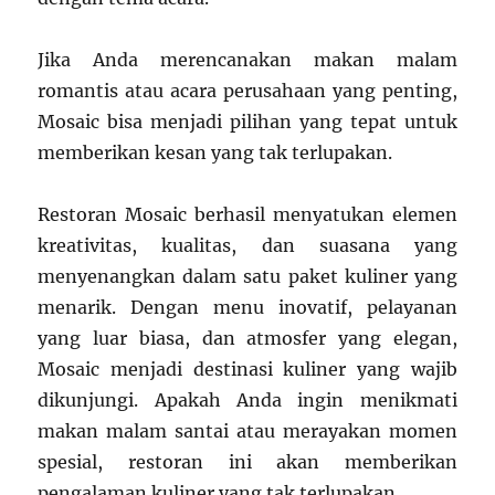
Jika Anda merencanakan makan malam
romantis atau acara perusahaan yang penting,
Mosaic bisa menjadi pilihan yang tepat untuk
memberikan kesan yang tak terlupakan.
Restoran Mosaic berhasil menyatukan elemen
kreativitas, kualitas, dan suasana yang
menyenangkan dalam satu paket kuliner yang
menarik. Dengan menu inovatif, pelayanan
yang luar biasa, dan atmosfer yang elegan,
Mosaic menjadi destinasi kuliner yang wajib
dikunjungi. Apakah Anda ingin menikmati
makan malam santai atau merayakan momen
spesial, restoran ini akan memberikan
pengalaman kuliner yang tak terlupakan.