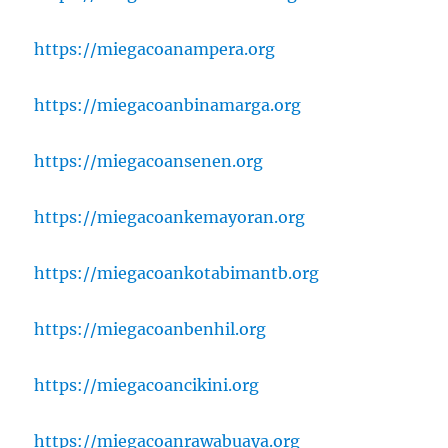
https://miegacoanampera.org
https://miegacoanbinamarga.org
https://miegacoansenen.org
https://miegacoankemayoran.org
https://miegacoankotabimantb.org
https://miegacoanbenhil.org
https://miegacoancikini.org
https://miegacoanrawabuaya.org