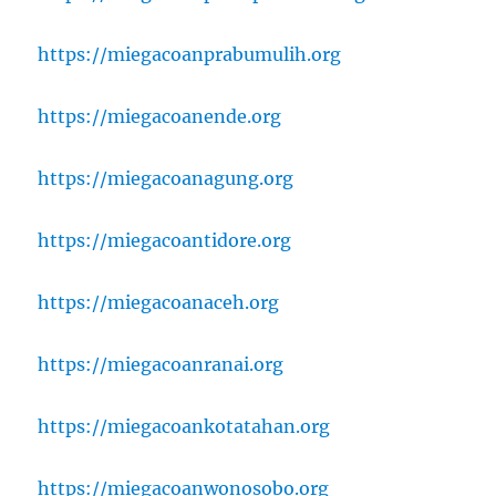
https://miegacoanprabumulih.org
https://miegacoanende.org
https://miegacoanagung.org
https://miegacoantidore.org
https://miegacoanaceh.org
https://miegacoanranai.org
https://miegacoankotatahan.org
https://miegacoanwonosobo.org