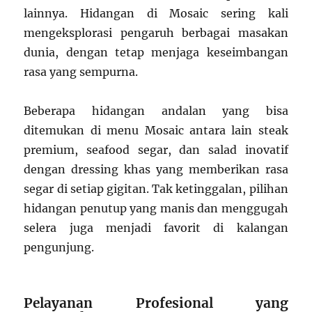
lainnya. Hidangan di Mosaic sering kali
mengeksplorasi pengaruh berbagai masakan
dunia, dengan tetap menjaga keseimbangan
rasa yang sempurna.
Beberapa hidangan andalan yang bisa
ditemukan di menu Mosaic antara lain steak
premium, seafood segar, dan salad inovatif
dengan dressing khas yang memberikan rasa
segar di setiap gigitan. Tak ketinggalan, pilihan
hidangan penutup yang manis dan menggugah
selera juga menjadi favorit di kalangan
pengunjung.
Pelayanan Profesional yang