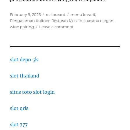
Posted
Categories
Tags
February 9, 2025
restaurant
menu kreatif
,
on
Pengalaman Kuliner
,
Restoran Mosaic
,
suasana elegan
,
on
wine pairing
Leave a comment
Restoran
Mosaic:
Menyajikan
Keindahan
Kuliner
slot depo 5k
dengan
Sentuhan
slot thailand
Kreatif
situs toto slot login
slot qris
slot 777