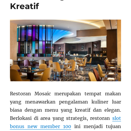
Kreatif
Restoran Mosaic merupakan tempat makan
yang menawarkan pengalaman kuliner luar
biasa dengan menu yang kreatif dan elegan.
Berlokasi di area yang strategis, restoran
slot
bonus new member 100
ini menjadi tujuan