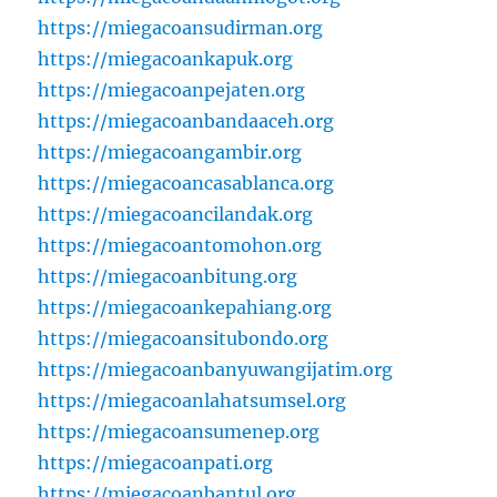
https://miegacoansudirman.org
https://miegacoankapuk.org
https://miegacoanpejaten.org
https://miegacoanbandaaceh.org
https://miegacoangambir.org
https://miegacoancasablanca.org
https://miegacoancilandak.org
https://miegacoantomohon.org
https://miegacoanbitung.org
https://miegacoankepahiang.org
https://miegacoansitubondo.org
https://miegacoanbanyuwangijatim.org
https://miegacoanlahatsumsel.org
https://miegacoansumenep.org
https://miegacoanpati.org
https://miegacoanbantul.org