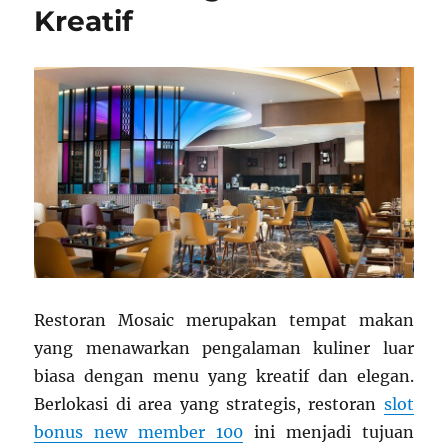
Kreatif
Restoran Mosaic merupakan tempat makan
yang menawarkan pengalaman kuliner luar
biasa dengan menu yang kreatif dan elegan.
Berlokasi di area yang strategis, restoran
slot
bonus new member 100
ini menjadi tujuan