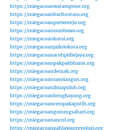
https://miegacoanwatampone.org
https://miegacoanbaritoutara.org
https://miegacoanpurworejo.org
https://miegacoansumbawa.org
https://miegacoankutai.org
https://miegacoanjailolokota.org
https://miegacoanacehpidiejaya.org
https://miegacoanpakpakbharat.org
https://miegacoandemak.org
https://miegacoansarolangun.org
https://miegacoanlimapuluh.org
https://miegacoanbengkayang.org
https://miegacoancempakaputih.org
https://miegacoangunungsahari.org
https://miegacoanancol.org
https://miegacoanpahlawanrevolusi.org