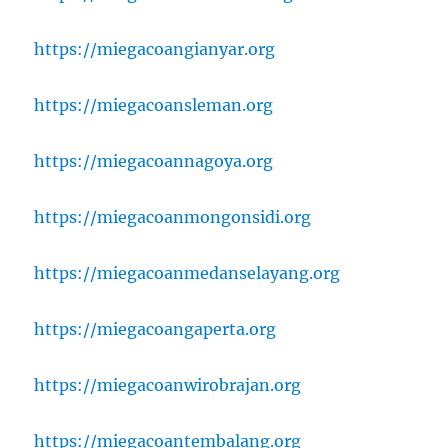
https://miegacoangianyar.org
https://miegacoansleman.org
https://miegacoannagoya.org
https://miegacoanmongonsidi.org
https://miegacoanmedanselayang.org
https://miegacoangaperta.org
https://miegacoanwirobrajan.org
https://miegacoantembalang.org