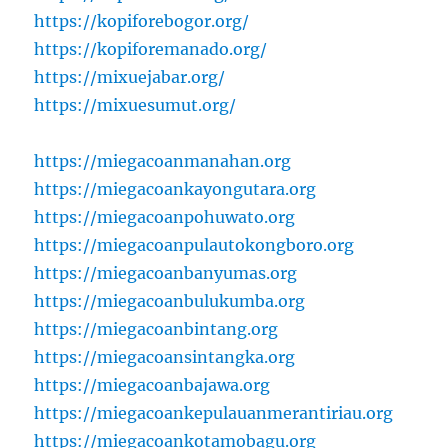
https://kopiforebogor.org/
https://kopiforemanado.org/
https://mixuejabar.org/
https://mixuesumut.org/
https://miegacoanmanahan.org
https://miegacoankayongutara.org
https://miegacoanpohuwato.org
https://miegacoanpulautokongboro.org
https://miegacoanbanyumas.org
https://miegacoanbulukumba.org
https://miegacoanbintang.org
https://miegacoansintangka.org
https://miegacoanbajawa.org
https://miegacoankepulauanmerantiriau.org
https://miegacoankotamobagu.org