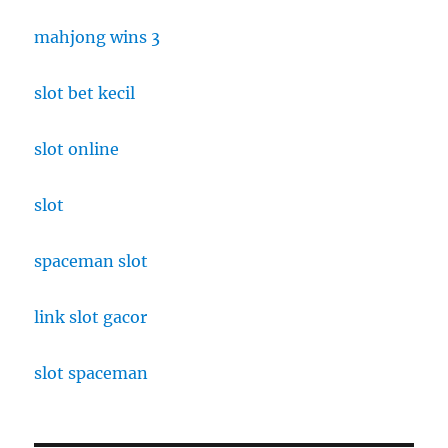
mahjong wins 3
slot bet kecil
slot online
slot
spaceman slot
link slot gacor
slot spaceman