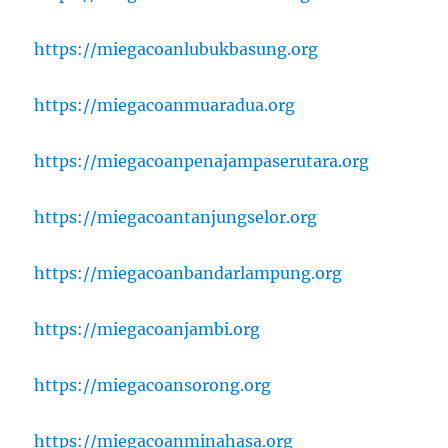
https://miegacoanlubukbasung.org
https://miegacoanmuaradua.org
https://miegacoanpenajampaserutara.org
https://miegacoantanjungselor.org
https://miegacoanbandarlampung.org
https://miegacoanjambi.org
https://miegacoansorong.org
https://miegacoanminahasa.org