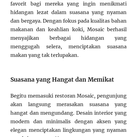
favorit bagi mereka yang ingin menikmati
hidangan lezat dalam suasana yang nyaman
dan bergaya. Dengan fokus pada kualitas bahan
makanan dan keahlian koki, Mosaic berhasil
menyajikan berbagai hidangan yang
menggugah selera, menciptakan suasana
makan yang tak terlupakan.
Suasana yang Hangat dan Memikat
Begitu memasuki restoran Mosaic, pengunjung
akan langsung merasakan suasana yang
hangat dan mengundang. Desain interior yang
modern dan minimalis dengan aksen yang
elegan menciptakan lingkungan yang nyaman