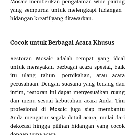
Mosaic memberikan pengalaman wine pairing
yang sempurna untuk melengkapi hidangan-
hidangan kreatif yang ditawarkan.
Cocok untuk Berbagai Acara Khusus
Restoran Mosaic adalah tempat yang ideal
untuk merayakan berbagai acara spesial, baik
itu ulang tahun, pernikahan, atau acara
perusahaan. Dengan suasana yang tenang dan
intim, restoran ini dapat menyesuaikan ruang
dan menu sesuai kebutuhan acara Anda. Tim
profesional di Mosaic juga siap membantu
Anda mengatur segala detail acara, mulai dari
dekorasi hingga pilihan hidangan yang cocok
dengan tema acara.