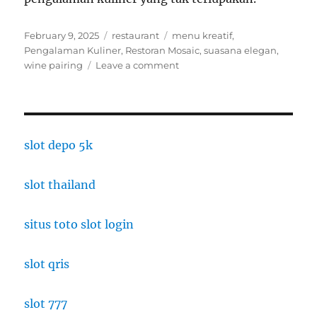
Posted
Categories
Tags
February 9, 2025
restaurant
menu kreatif
,
on
Pengalaman Kuliner
,
Restoran Mosaic
,
suasana elegan
,
on
wine pairing
Leave a comment
Restoran
Mosaic:
Menyajikan
Keindahan
Kuliner
slot depo 5k
dengan
Sentuhan
slot thailand
Kreatif
situs toto slot login
slot qris
slot 777